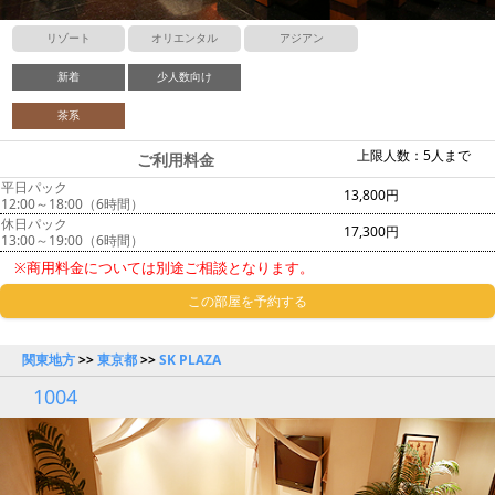
リゾート
オリエンタル
アジアン
新着
少人数向け
茶系
上限人数：5人まで
ご利用料金
平日パック
13,800円
12:00～18:00（6時間）
休日パック
17,300円
13:00～19:00（6時間）
※商用料金については別途ご相談となります。
この部屋を予約する
関東地方
>>
東京都
>>
SK PLAZA
1004