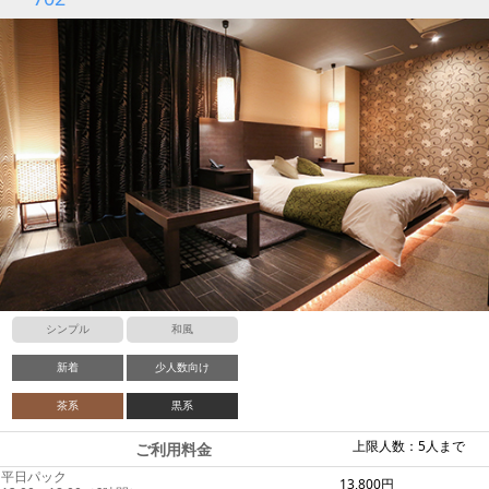
シンプル
和風
新着
少人数向け
茶系
黒系
上限人数：5人まで
ご利用料金
平日パック
13,800円