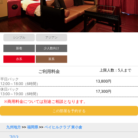
シンプル
アジアン
新着
少人数向け
赤系
茶系
上限人数：5人まで
ご利用料金
平日パック
13,800円
12:00～18:00（6時間）
休日パック
17,300円
13:00～19:00（6時間）
※商用料金については別途ご相談となります。
この部屋を予約する
九州地方
>>
福岡県
>>
ベイヒルクラブ 東小倉
702