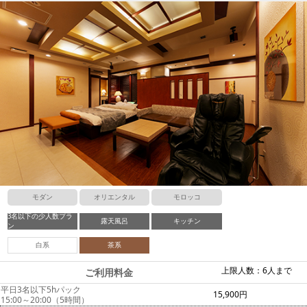
モダン
オリエンタル
モロッコ
3名以下の少人数プラ
露天風呂
キッチン
ン
白系
茶系
上限人数：6人まで
ご利用料金
平日3名以下5hパック
15,900円
15:00～20:00（5時間）