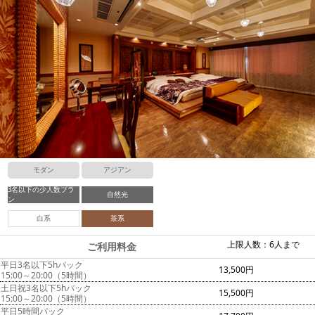
モダン
アジアン
3名以下の少人数プラ
自然光
ン
白系
茶系
上限人数：6人まで
ご利用料金
平日3名以下5hパック
13,500円
15:00～20:00（5時間）
土日祝3名以下5hパック
15,500円
15:00～20:00（5時間）
平日5時間パック