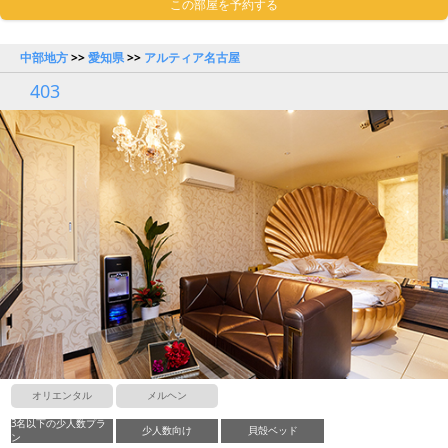
この部屋を予約する
中部地方
>>
愛知県
>>
アルティア名古屋
403
オリエンタル
メルヘン
3名以下の少人数プラ
少人数向け
貝殻ベッド
ン