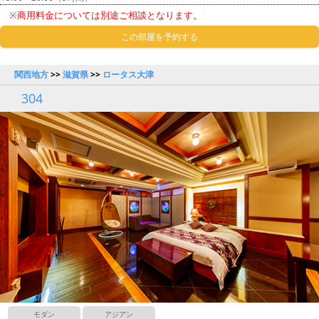
※商用料金については別途ご相談となります。
この部屋を予約する
関西地方
>>
滋賀県
>>
ロータス大津
304
モダン
アジアン