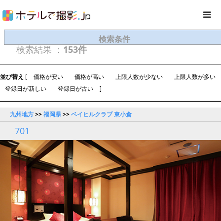
検索条件
検索結果 ：
153件
並び替え
[
価格が安い
価格が高い
上限人数が少ない
上限人数が多い
登録日が新しい
登録日が古い
]
九州地方
>>
福岡県
>>
ベイヒルクラブ 東小倉
701