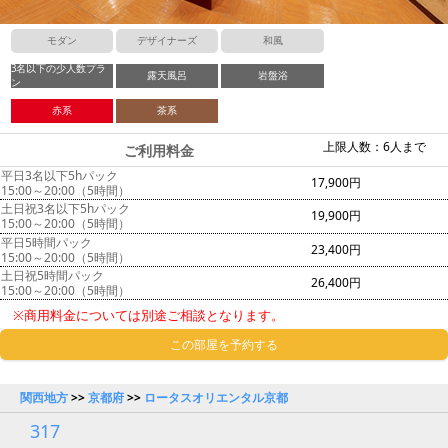
モダン
デザイナーズ
和風
3名以下の少人数プラ
露天風呂
岩盤浴
ン
赤系
茶系
上限人数：6人まで
ご利用料金
平日3名以下5hパック
17,900円
15:00～20:00（5時間）
土日祝3名以下5hパック
19,900円
15:00～20:00（5時間）
平日5時間パック
23,400円
15:00～20:00（5時間）
土日祝5時間パック
26,400円
15:00～20:00（5時間）
※商用料金については別途ご相談となります。
この部屋を予約する
関西地方
>>
京都府
>>
ロータスオリエンタル京都
317