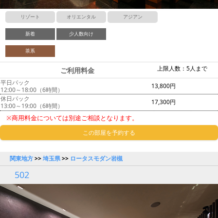
リゾート
オリエンタル
アジアン
新着
少人数向け
茶系
上限人数：5人まで
ご利用料金
平日パック
13,800円
12:00～18:00（6時間）
休日パック
17,300円
13:00～19:00（6時間）
※商用料金については別途ご相談となります。
この部屋を予約する
関東地方
>>
埼玉県
>>
ロータスモダン岩槻
502