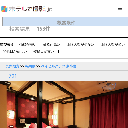
検索条件
検索結果 ：
153件
並び替え
[
価格が安い
価格が高い
上限人数が少ない
上限人数が多い
登録日が新しい
登録日が古い
]
九州地方
>>
福岡県
>>
ベイヒルクラブ 東小倉
701