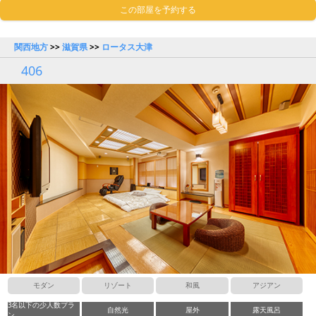
この部屋を予約する
関西地方
>>
滋賀県
>>
ロータス大津
406
モダン
リゾート
和風
アジアン
3名以下の少人数プラ
自然光
屋外
露天風呂
ン