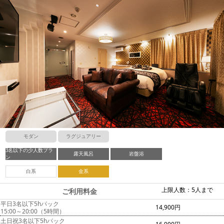
モダン
ラグジュアリー
3名以下の少人数プラ
露天風呂
岩盤浴
ン
白系
金系
上限人数：5人まで
ご利用料金
平日3名以下5hパック
14,900円
15:00～20:00（5時間）
土日祝3名以下5hパック