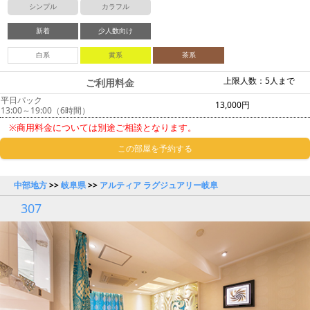
シンプル
カラフル
新着
少人数向け
白系
黄系
茶系
上限人数：5人まで
ご利用料金
平日パック
13,000円
13:00～19:00（6時間）
※商用料金については別途ご相談となります。
この部屋を予約する
中部地方
>>
岐阜県
>>
アルティア ラグジュアリー岐阜
307