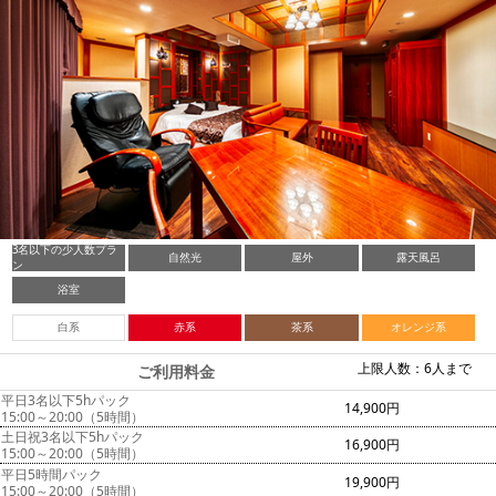
3名以下の少人数プラ
自然光
屋外
露天風呂
ン
浴室
白系
赤系
茶系
オレンジ系
上限人数：6人まで
ご利用料金
平日3名以下5hパック
14,900円
15:00～20:00（5時間）
土日祝3名以下5hパック
16,900円
15:00～20:00（5時間）
平日5時間パック
19,900円
15:00～20:00（5時間）