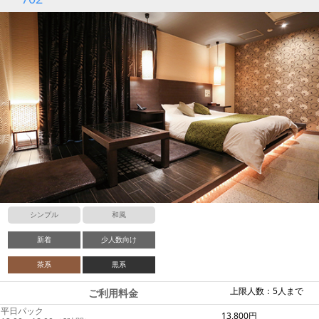
シンプル
和風
新着
少人数向け
茶系
黒系
上限人数：5人まで
ご利用料金
平日パック
13,800円