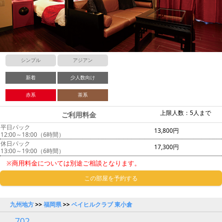
シンプル
アジアン
新着
少人数向け
赤系
茶系
上限人数：5人まで
ご利用料金
平日パック
13,800円
12:00～18:00（6時間）
休日パック
17,300円
13:00～19:00（6時間）
※商用料金については別途ご相談となります。
この部屋を予約する
九州地方
>>
福岡県
>>
ベイヒルクラブ 東小倉
702