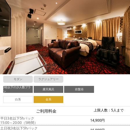
モダン
ラグジュアリー
3名以下の少人数プラ
露天風呂
岩盤浴
ン
白系
金系
上限人数：5人まで
ご利用料金
平日3名以下5hパック
14,900円
15:00～20:00（5時間）
土日祝3名以下5hパック