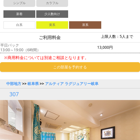
シンプル
カラフル
新着
少人数向け
白系
黄系
茶系
上限人数：5人まで
ご利用料金
平日パック
13,000円
13:00～19:00（6時間）
※商用料金については別途ご相談となります。
この部屋を予約する
中部地方
>>
岐阜県
>>
アルティア ラグジュアリー岐阜
307