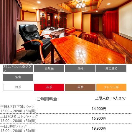
3名以下の少人数プラ
自然光
屋外
露天風呂
ン
浴室
白系
赤系
茶系
オレンジ系
上限人数：6人まで
ご利用料金
平日3名以下5hパック
14,900円
15:00～20:00（5時間）
土日祝3名以下5hパック
16,900円
15:00～20:00（5時間）
平日5時間パック
19,900円
15:00～20:00（5時間）