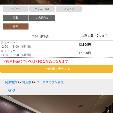
リゾート
オリエンタル
アジアン
新着
少人数向け
茶系
上限人数：5人まで
ご利用料金
平日パック
13,800円
12:00～18:00（6時間）
休日パック
17,300円
13:00～19:00（6時間）
※商用料金については別途ご相談となります。
この部屋を予約する
関東地方
>>
埼玉県
>>
ロータスモダン岩槻
502