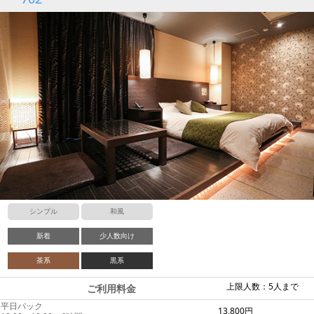
シンプル
和風
新着
少人数向け
茶系
黒系
上限人数：5人まで
ご利用料金
平日パック
13,800円