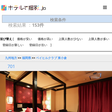
検索条件
検索結果 ：
153件
並び替え
[
価格が安い
価格が高い
上限人数が少ない
上限人数が多い
登録日が新しい
登録日が古い
]
九州地方
>>
福岡県
>>
ベイヒルクラブ 東小倉
701