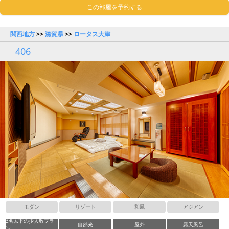
この部屋を予約する
関西地方
>>
滋賀県
>>
ロータス大津
406
モダン
リゾート
和風
アジアン
3名以下の少人数プラ
自然光
屋外
露天風呂
ン