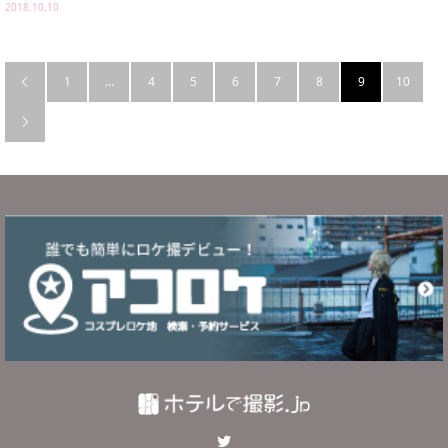
2018.10.10
1
…
4
5
6
7
8
9
10


Twitter