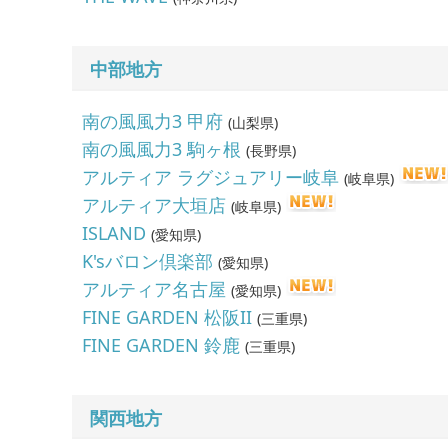
中部地方
南の風風力3 甲府
(
山梨県
)
南の風風力3 駒ヶ根
(
長野県
)
アルティア ラグジュアリー岐阜
(
岐阜県
)
アルティア大垣店
(
岐阜県
)
ISLAND
(
愛知県
)
K'sバロン倶楽部
(
愛知県
)
アルティア名古屋
(
愛知県
)
FINE GARDEN 松阪II
(
三重県
)
FINE GARDEN 鈴鹿
(
三重県
)
関西地方