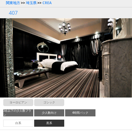
関東地方
>>
埼玉県
>>
CREA
407
ヨーロピアン
ゴシック
3名以下の少人数プラ
少人数向け
4時間パック
ン
白系
黒系