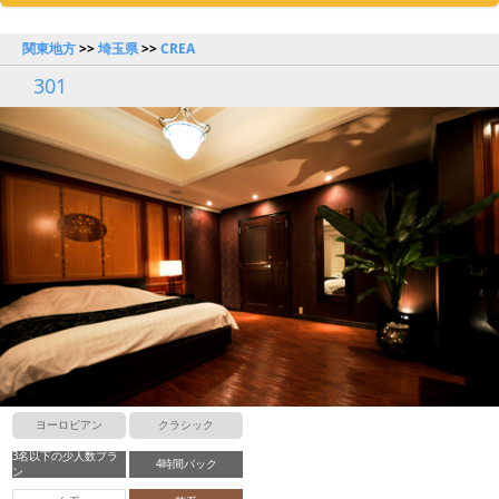
関東地方
>>
埼玉県
>>
CREA
301
ヨーロピアン
クラシック
3名以下の少人数プラ
4時間パック
ン