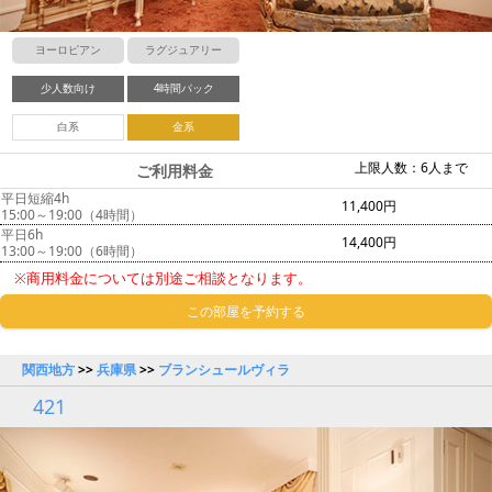
ヨーロピアン
ラグジュアリー
少人数向け
4時間パック
白系
金系
上限人数：6人まで
ご利用料金
平日短縮4h
11,400円
15:00～19:00（4時間）
平日6h
14,400円
13:00～19:00（6時間）
※商用料金については別途ご相談となります。
この部屋を予約する
関西地方
>>
兵庫県
>>
ブランシュールヴィラ
421