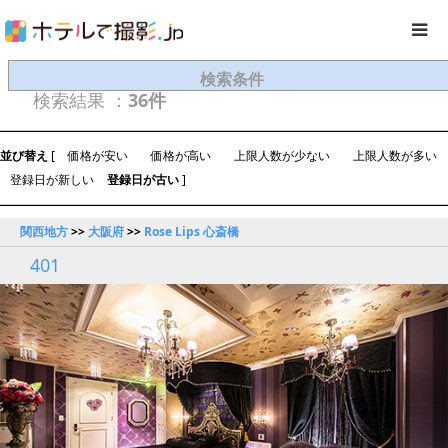
検索条件
検索結果 ：
36件
並び替え
[
価格が安い
価格が高い
上限人数が少ない
上限人数が多い
登録日が新しい
登録日が古い
]
関西地方
>>
大阪府
>>
Rose Lips 心斎橋
401