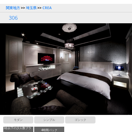
関東地方
>>
埼玉県
>>
CREA
306
モダン
シンプル
ゴシック
3名以下の少人数プラ
4時間パック