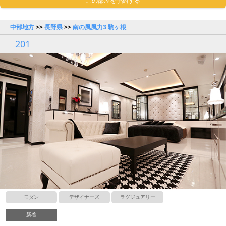
この部屋を予約する
中部地方
>>
長野県
>>
南の風風力3 駒ヶ根
201
モダン
デザイナーズ
ラグジュアリー
新着