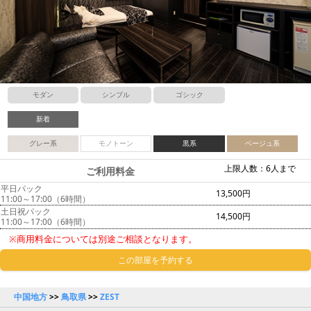
モダン
シンプル
ゴシック
新着
グレー系
モノトーン
黒系
ベージュ系
上限人数：6人まで
ご利用料金
平日パック
13,500円
11:00～17:00（6時間）
土日祝パック
14,500円
11:00～17:00（6時間）
※商用料金については別途ご相談となります。
この部屋を予約する
中国地方
>>
鳥取県
>>
ZEST