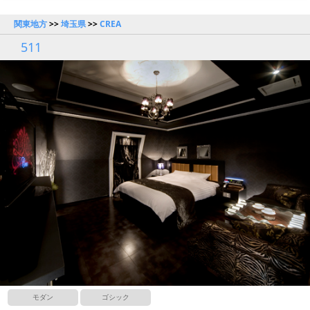
関東地方
>>
埼玉県
>>
CREA
511
モダン
ゴシック