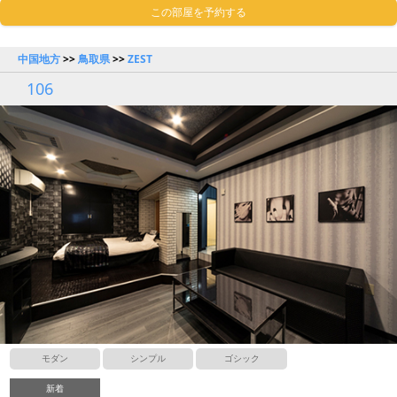
この部屋を予約する
中国地方
>>
鳥取県
>>
ZEST
106
モダン
シンプル
ゴシック
新着