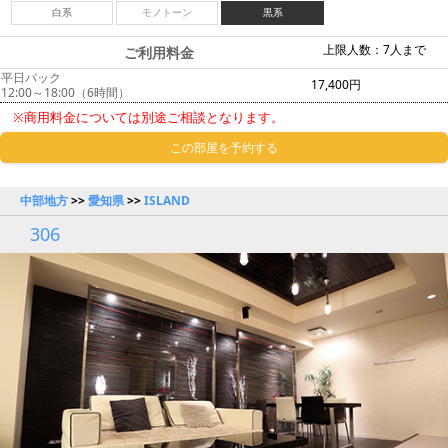
白系
モノトーン
黒系
上限人数：7人まで
ご利用料金
平日パック
17,400円
12:00～18:00（6時間）
※商用料金については別途ご相談となります。
この部屋を予約する
中部地方
>>
愛知県
>>
ISLAND
306