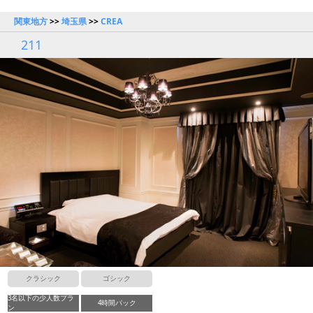
関東地方
>>
埼玉県
>>
CREA
211
クラシック
ゴシック
3名以下の少人数プラ
4時間パック
ン