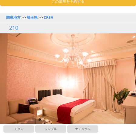
この部屋を予約する
関東地方
>>
埼玉県
>>
CREA
210
モダン
シンプル
ナチュラル