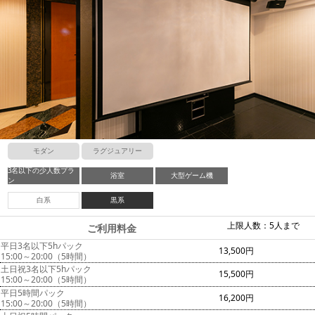
モダン
ラグジュアリー
3名以下の少人数プラ
浴室
大型ゲーム機
ン
白系
黒系
上限人数：5人まで
ご利用料金
平日3名以下5hパック
13,500円
15:00～20:00（5時間）
土日祝3名以下5hパック
15,500円
15:00～20:00（5時間）
平日5時間パック
16,200円
15:00～20:00（5時間）