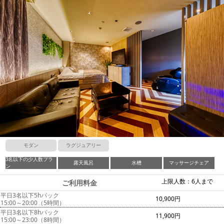
モダン
ラグジュアリー
3名以下の少人数プラ
露天風呂
水槽
マッサージチェア
ン
上限人数：6人まで
ご利用料金
平日3名以下5hパック
10,900円
15:00～20:00（5時間）
平日3名以下8hパック
11,900円
15:00～23:00（8時間）