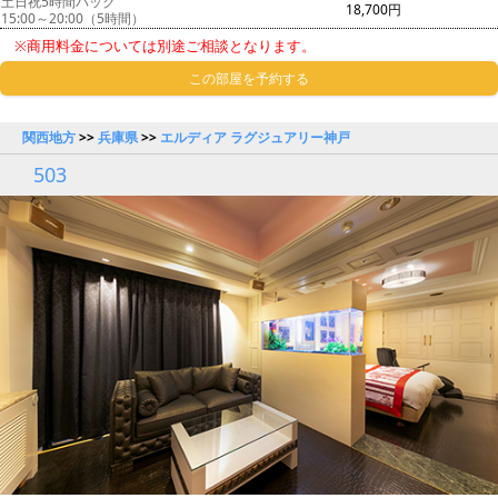
土日祝5時間パック
18,700円
15:00～20:00（5時間）
※商用料金については別途ご相談となります。
この部屋を予約する
関西地方
>>
兵庫県
>>
エルディア ラグジュアリー神戸
503