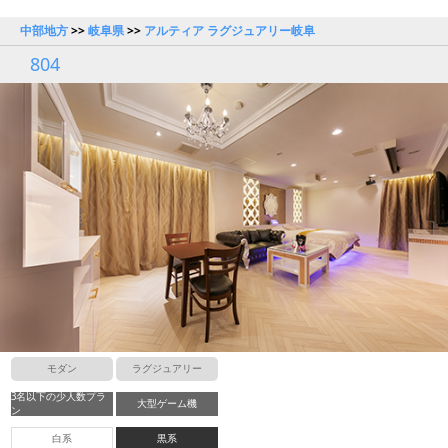
中部地方
>>
岐阜県
>>
アルティア ラグジュアリー岐阜
804
モダン
ラグジュアリー
3名以下の少人数プラ
大型ゲーム機
ン
白系
黒系