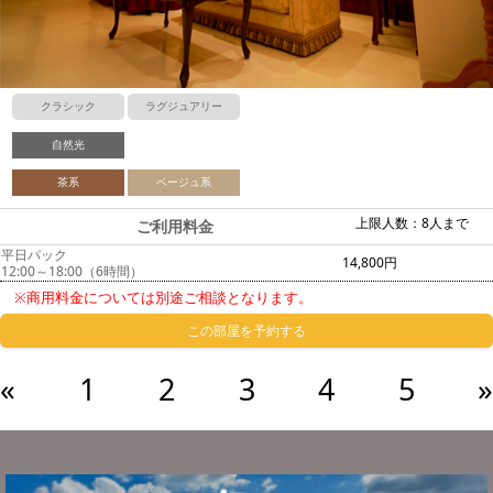
クラシック
ラグジュアリー
自然光
茶系
ベージュ系
上限人数：8人まで
ご利用料金
平日パック
14,800円
12:00～18:00（6時間）
※商用料金については別途ご相談となります。
この部屋を予約する
«
1
2
3
4
5
»