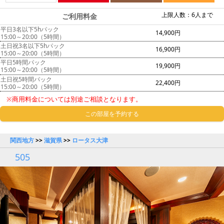
上限人数：6人まで
ご利用料金
平日3名以下5hパック
14,900円
15:00～20:00（5時間）
土日祝3名以下5hパック
16,900円
15:00～20:00（5時間）
平日5時間パック
19,900円
15:00～20:00（5時間）
土日祝5時間パック
22,400円
15:00～20:00（5時間）
※商用料金については別途ご相談となります。
この部屋を予約する
関西地方
>>
滋賀県
>>
ロータス大津
505