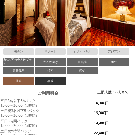
モダン
リゾート
オリエンタル
アジアン
3名以下の少人数プラ
大人数向け
自然光
屋外
ン
露天風呂
浴室
暖炉
茶系
黒系
上限人数：6人まで
ご利用料金
平日3名以下5hパック
14,900円
15:00～20:00（5時間）
土日祝3名以下5hパック
16,900円
15:00～20:00（5時間）
平日5時間パック
19,900円
15:00～20:00（5時間）
土日祝5時間パック
22,400円