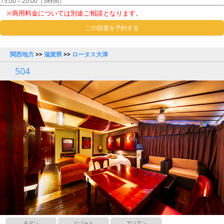
15:00～20:00（5時間）
※商用料金については別途ご相談となります。
この部屋を予約する
関西地方
>>
滋賀県
>>
ロータス大津
504
モダン
リゾート
アジアン