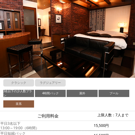
クラシック
ラグジュアリー
3名以下の少人数プラ
4時間パック
屋外
プール
ン
茶系
上限人数：7人まで
ご利用料金
平日3名以下
15,500円
13:00～19:00（6時間）
平日短縮パック