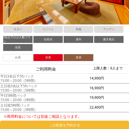
モダン
リゾート
和風
アジアン
3名以下の少人数プラ
自然光
屋外
露天風呂
ン
浴室
白系
赤系
茶系
上限人数：6人まで
ご利用料金
平日3名以下5hパック
14,900円
15:00～20:00（5時間）
土日祝3名以下5hパック
16,900円
15:00～20:00（5時間）
平日5時間パック
19,900円
15:00～20:00（5時間）
土日祝5時間パック
22,400円
15:00～20:00（5時間）
※商用料金については別途ご相談となります。
この部屋を予約する