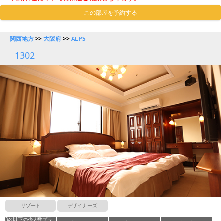
この部屋を予約する
関西地方
>>
大阪府
>>
ALPS
1302
リゾート
デザイナーズ
3名以下の少人数プラ