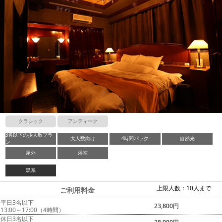
クラシック
アンティーク
3名以下の少人数プラ
大人数向け
4時間パック
自然光
ン
屋外
浴室
黒系
上限人数：10人まで
ご利用料金
平日3名以下
23,800円
13:00～17:00（4時間）
休日3名以下