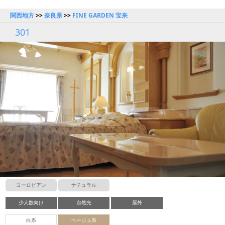
関西地方
>>
奈良県
>>
FINE GARDEN 宝来
301
ヨーロピアン
ナチュラル
少人数向け
自然光
屋外
白系
ベージュ系