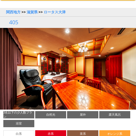
関西地方
>>
滋賀県
>>
ロータス大津
405
3名以下の少人数プラ
自然光
屋外
露天風呂
ン
浴室
白系
赤系
茶系
オレンジ系