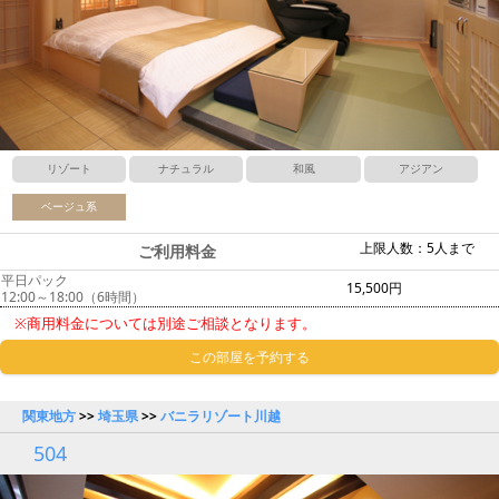
リゾート
ナチュラル
和風
アジアン
ベージュ系
上限人数：5人まで
ご利用料金
平日パック
15,500円
12:00～18:00（6時間）
※商用料金については別途ご相談となります。
この部屋を予約する
関東地方
>>
埼玉県
>>
バニラリゾート川越
504