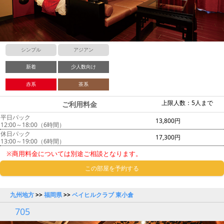
シンプル
アジアン
新着
少人数向け
赤系
茶系
上限人数：5人まで
ご利用料金
平日パック
13,800円
12:00～18:00（6時間）
休日パック
17,300円
13:00～19:00（6時間）
※商用料金については別途ご相談となります。
この部屋を予約する
九州地方
>>
福岡県
>>
ベイヒルクラブ 東小倉
705