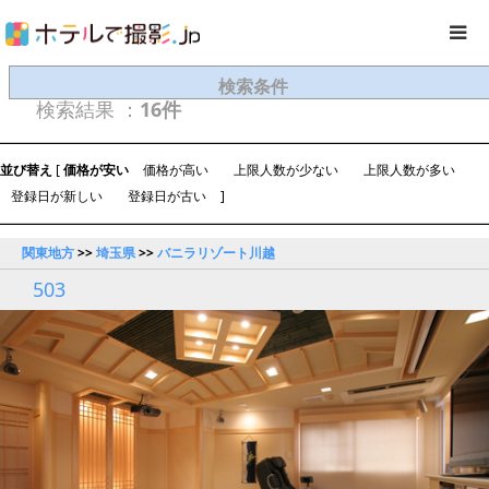
検索条件
検索結果 ：
16件
並び替え
[
価格が安い
価格が高い
上限人数が少ない
上限人数が多い
登録日が新しい
登録日が古い
]
関東地方
>>
埼玉県
>>
バニラリゾート川越
503