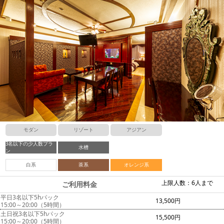
モダン
リゾート
アジアン
3名以下の少人数プラ
水槽
ン
白系
茶系
オレンジ系
上限人数：6人まで
ご利用料金
平日3名以下5hパック
13,500円
15:00～20:00（5時間）
土日祝3名以下5hパック
15,500円
15:00～20:00（5時間）