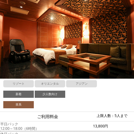
リゾート
オリエンタル
アジアン
新着
少人数向け
茶系
上限人数：5人まで
ご利用料金
平日パック
13,800円
12:00～18:00（6時間）
休日パック