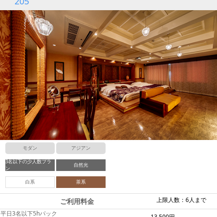
205
モダン
アジアン
3名以下の少人数プラ
自然光
ン
白系
茶系
上限人数：6人まで
ご利用料金
平日3名以下5hパック
13,500円