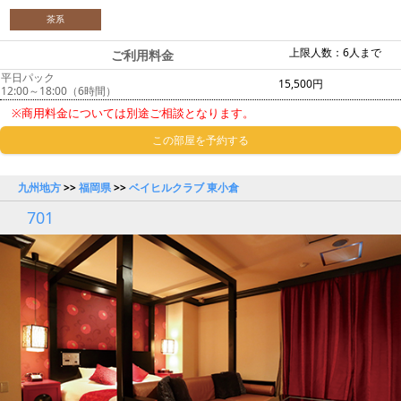
茶系
上限人数：6人まで
ご利用料金
平日パック
15,500円
12:00～18:00（6時間）
※商用料金については別途ご相談となります。
この部屋を予約する
九州地方
>>
福岡県
>>
ベイヒルクラブ 東小倉
701