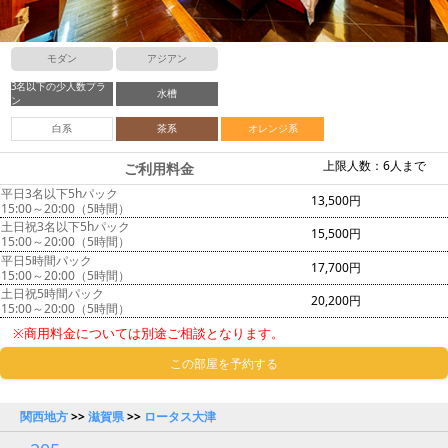
モダン
アジアン
3名以下の少人数プラ
水槽
ン
白系
茶系
オレンジ系
上限人数：6人まで
ご利用料金
平日3名以下5hパック
13,500円
15:00～20:00（5時間）
土日祝3名以下5hパック
15,500円
15:00～20:00（5時間）
平日5時間パック
17,700円
15:00～20:00（5時間）
土日祝5時間パック
20,200円
15:00～20:00（5時間）
※商用料金については別途ご相談となります。
この部屋を予約する
関西地方
>>
滋賀県
>>
ロータス大津