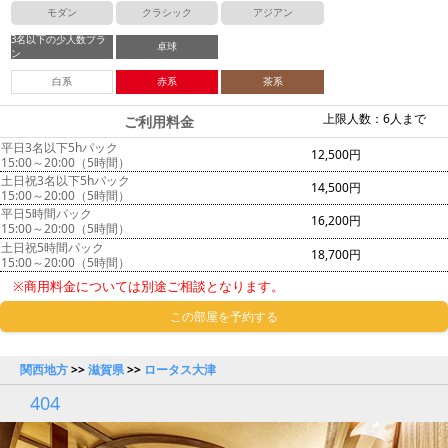
モダン
クラシック
アジアン
3名以下の少人数プラ
卓球
ン
白系
赤系
茶系
上限人数：6人まで
ご利用料金
平日3名以下5hパック
12,500円
15:00～20:00（5時間）
土日祝3名以下5hパック
14,500円
15:00～20:00（5時間）
平日5時間パック
16,200円
15:00～20:00（5時間）
土日祝5時間パック
18,700円
15:00～20:00（5時間）
※商用料金については別途ご相談となります。
この部屋を予約する
関西地方
>>
滋賀県
>>
ロータス大津
404