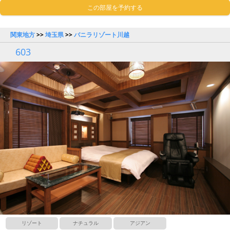
この部屋を予約する
関東地方
>>
埼玉県
>>
バニラリゾート川越
603
リゾート
ナチュラル
アジアン