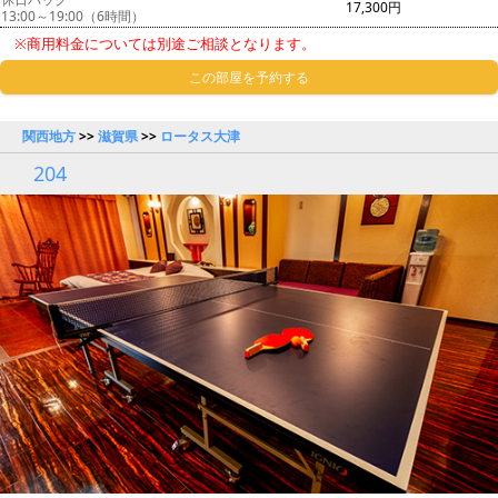
17,300円
13:00～19:00（6時間）
※商用料金については別途ご相談となります。
この部屋を予約する
関西地方
>>
滋賀県
>>
ロータス大津
204