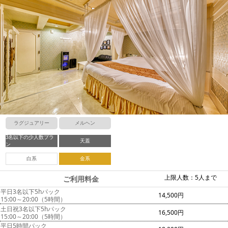
ラグジュアリー
メルヘン
3名以下の少人数プラ
天蓋
ン
白系
金系
上限人数：5人まで
ご利用料金
平日3名以下5hパック
14,500円
15:00～20:00（5時間）
土日祝3名以下5hパック
16,500円
15:00～20:00（5時間）
平日5時間パック