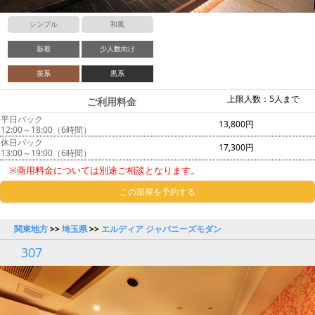
シンプル
和風
新着
少人数向け
茶系
黒系
上限人数：5人まで
ご利用料金
平日パック
13,800円
12:00～18:00（6時間）
休日パック
17,300円
13:00～19:00（6時間）
※商用料金については別途ご相談となります。
この部屋を予約する
関東地方
>>
埼玉県
>>
エルディア ジャパニーズモダン
307