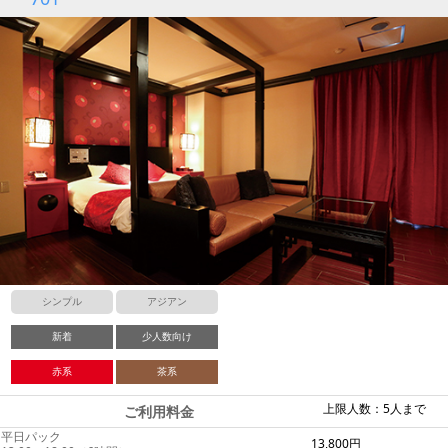
シンプル
アジアン
新着
少人数向け
赤系
茶系
上限人数：5人まで
ご利用料金
平日パック
13,800円