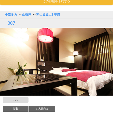
この部屋を予約する
中部地方
>>
山梨県
>>
南の風風力3 甲府
307
モダン
新着
少人数向け