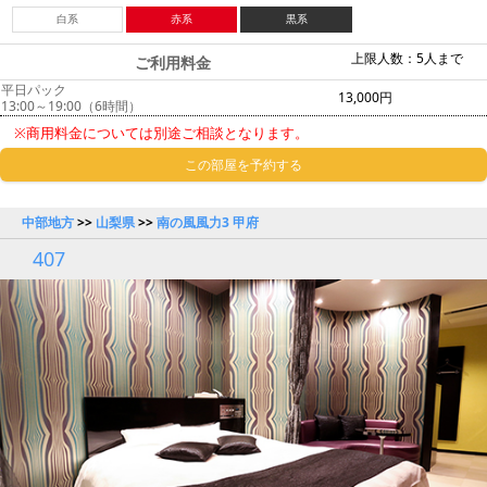
白系
赤系
黒系
上限人数：5人まで
ご利用料金
平日パック
13,000円
13:00～19:00（6時間）
※商用料金については別途ご相談となります。
この部屋を予約する
中部地方
>>
山梨県
>>
南の風風力3 甲府
407