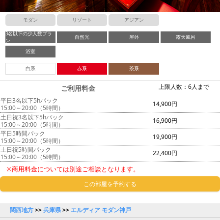
モダン
リゾート
アジアン
3名以下の少人数プラ
自然光
屋外
露天風呂
ン
浴室
白系
赤系
茶系
上限人数：6人まで
ご利用料金
平日3名以下5hパック
14,900円
15:00～20:00（5時間）
土日祝3名以下5hパック
16,900円
15:00～20:00（5時間）
平日5時間パック
19,900円
15:00～20:00（5時間）
土日祝5時間パック
22,400円
15:00～20:00（5時間）
※商用料金については別途ご相談となります。
この部屋を予約する
関西地方
>>
兵庫県
>>
エルディア モダン神戸