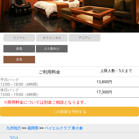
リゾート
オリエンタル
アジアン
新着
少人数向け
茶系
上限人数：5人まで
ご利用料金
平日パック
13,800円
12:00～18:00（6時間）
休日パック
17,300円
13:00～19:00（6時間）
※商用料金については別途ご相談となります。
この部屋を予約する
九州地方
>>
福岡県
>>
ベイヒルクラブ 東小倉
701