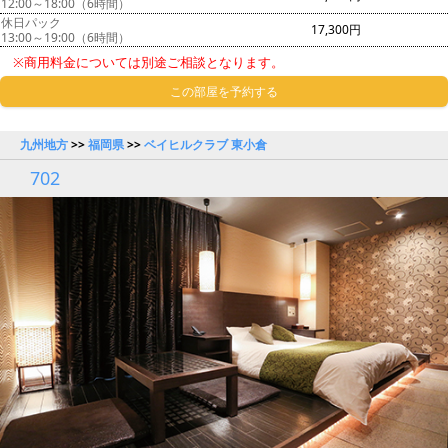
12:00～18:00（6時間）
休日パック
17,300円
13:00～19:00（6時間）
※商用料金については別途ご相談となります。
この部屋を予約する
九州地方
>>
福岡県
>>
ベイヒルクラブ 東小倉
702