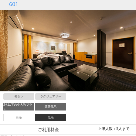
601
モダン
ラグジュアリー
3名以下の少人数プラ
露天風呂
ン
白系
黒系
上限人数：5人まで
ご利用料金