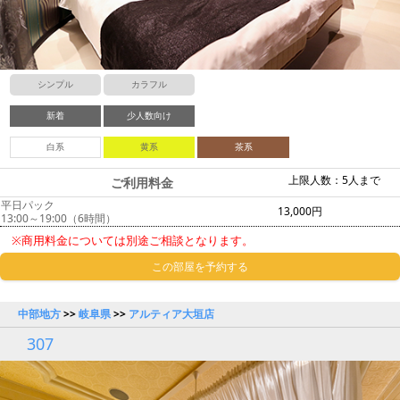
シンプル
カラフル
新着
少人数向け
白系
黄系
茶系
上限人数：5人まで
ご利用料金
平日パック
13,000円
13:00～19:00（6時間）
※商用料金については別途ご相談となります。
この部屋を予約する
中部地方
>>
岐阜県
>>
アルティア大垣店
307