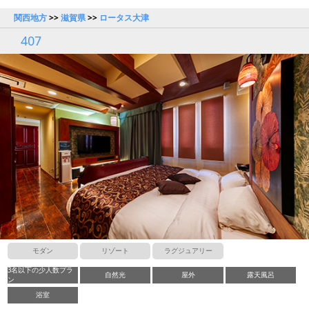
関西地方
>>
滋賀県
>>
ロータス大津
407
モダン
リゾート
ラグジュアリー
3名以下の少人数プラ
自然光
屋外
露天風呂
ン
浴室