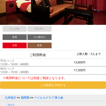
シンプル
アジアン
新着
少人数向け
赤系
茶系
上限人数：5人まで
ご利用料金
平日パック
13,800円
12:00～18:00（6時間）
休日パック
17,300円
13:00～19:00（6時間）
※商用料金については別途ご相談となります。
この部屋を予約する
九州地方
>>
福岡県
>>
ベイヒルクラブ 東小倉
702