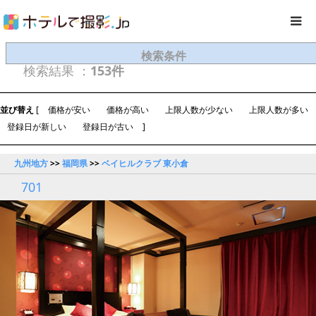
検索条件
検索結果 ：
153件
並び替え
[
価格が安い
価格が高い
上限人数が少ない
上限人数が多い
登録日が新しい
登録日が古い
]
九州地方
>>
福岡県
>>
ベイヒルクラブ 東小倉
701