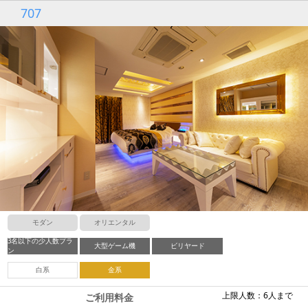
707
モダン
オリエンタル
3名以下の少人数プラ
大型ゲーム機
ビリヤード
ン
白系
金系
上限人数：6人まで
ご利用料金