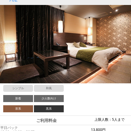
シンプル
和風
新着
少人数向け
茶系
黒系
上限人数：5人まで
ご利用料金
平日パック
13,800円