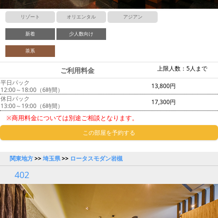
リゾート
オリエンタル
アジアン
新着
少人数向け
茶系
上限人数：5人まで
ご利用料金
平日パック
13,800円
12:00～18:00（6時間）
休日パック
17,300円
13:00～19:00（6時間）
※商用料金については別途ご相談となります。
この部屋を予約する
関東地方
>>
埼玉県
>>
ロータスモダン岩槻
402