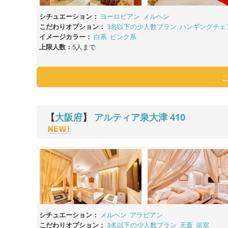
シチュエーション：
ヨーロピアン
メルヘン
こだわりオプション：
3名以下の少人数プラン
ハンギングチェ
イメージカラー：
白系
ピンク系
上限人数：
5人まで
【
大阪府
】
アルティア泉大津
410
シチュエーション：
メルヘン
アラビアン
こだわりオプション：
3名以下の少人数プラン
天蓋
浴室