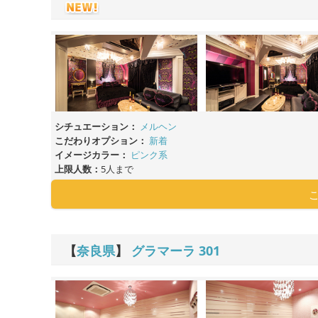
シチュエーション：
メルヘン
こだわりオプション：
新着
イメージカラー：
ピンク系
上限人数：
5人まで
【
奈良県
】
グラマーラ
301