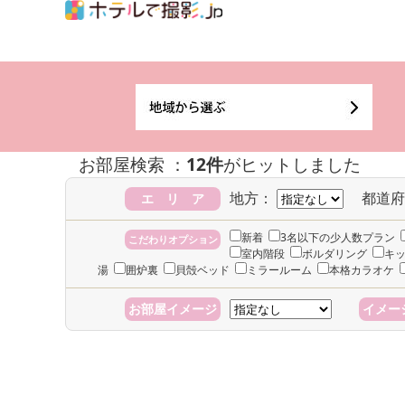
お部屋検索 ：
12件
がヒットしました
地方：
都道府
エ リ ア
新着
3名以下の少人数プラン
こだわりオプション
室内階段
ボルダリング
キ
湯
囲炉裏
貝殻ベッド
ミラールーム
本格カラオケ
お部屋イメージ
イメー