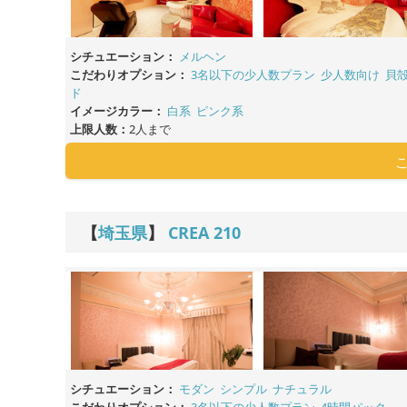
シチュエーション：
メルヘン
こだわりオプション：
3名以下の少人数プラン
少人数向け
貝
ド
イメージカラー：
白系
ピンク系
上限人数：
2人まで
【
埼玉県
】
CREA
210
シチュエーション：
モダン
シンプル
ナチュラル
こだわりオプション：
3名以下の少人数プラン
4時間パック