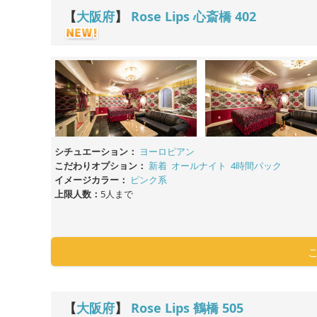
【
大阪府
】
Rose Lips 心斎橋
402
シチュエーション：
ヨーロピアン
こだわりオプション：
新着
オールナイト
4時間パック
イメージカラー：
ピンク系
上限人数：
5人まで
【
大阪府
】
Rose Lips 鶴橋
505