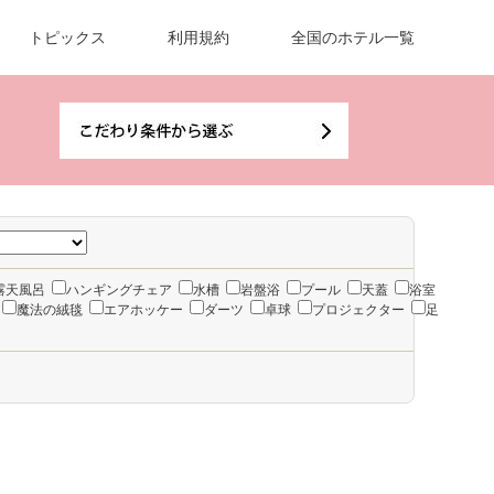
トピックス
利用規約
全国のホテル一覧
露天風呂
ハンギングチェア
水槽
岩盤浴
プール
天蓋
浴室
魔法の絨毯
エアホッケー
ダーツ
卓球
プロジェクター
足