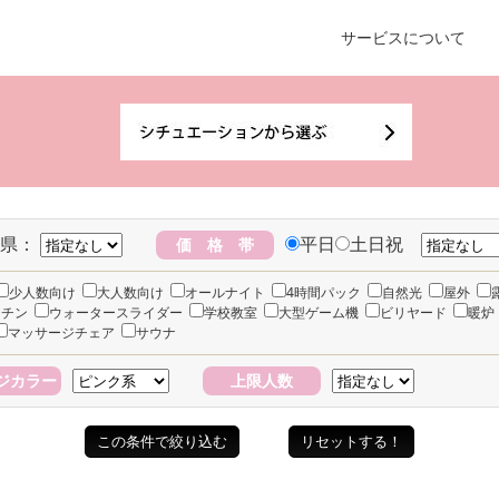
サービスについて
県：
平日
土日祝
価 格 帯
少人数向け
大人数向け
オールナイト
4時間パック
自然光
屋外
ッチン
ウォータースライダー
学校教室
大型ゲーム機
ビリヤード
暖炉
マッサージチェア
サウナ
ジカラー
上限人数