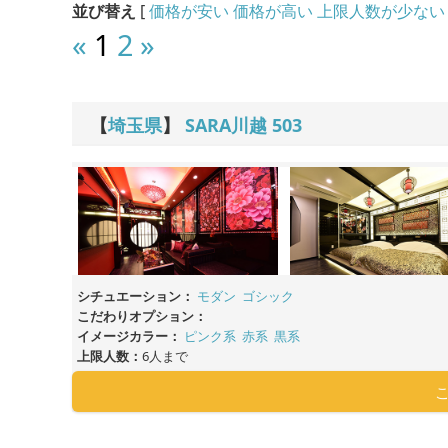
並び替え
[
価格が安い
価格が高い
上限人数が少ない
«
1
2
»
【
埼玉県
】
SARA川越
503
シチュエーション：
モダン
ゴシック
こだわりオプション：
イメージカラー：
ピンク系
赤系
黒系
上限人数：
6人まで