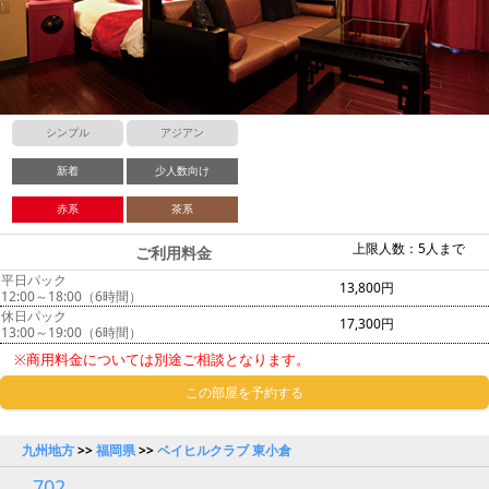
シンプル
アジアン
新着
少人数向け
赤系
茶系
上限人数：5人まで
ご利用料金
平日パック
13,800円
12:00～18:00（6時間）
休日パック
17,300円
13:00～19:00（6時間）
※商用料金については別途ご相談となります。
この部屋を予約する
九州地方
>>
福岡県
>>
ベイヒルクラブ 東小倉
702