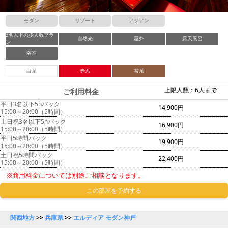
モダン
リゾート
アジアン
3名以下の少人数プラ
自然光
屋外
露天風呂
ン
浴室
白系
赤系
茶系
上限人数：6人まで
ご利用料金
平日3名以下5hパック
14,900円
15:00～20:00（5時間）
土日祝3名以下5hパック
16,900円
15:00～20:00（5時間）
平日5時間パック
19,900円
15:00～20:00（5時間）
土日祝5時間パック
22,400円
15:00～20:00（5時間）
※商用料金については別途ご相談となります。
この部屋を予約する
関西地方
>>
兵庫県
>>
エルディア モダン神戸