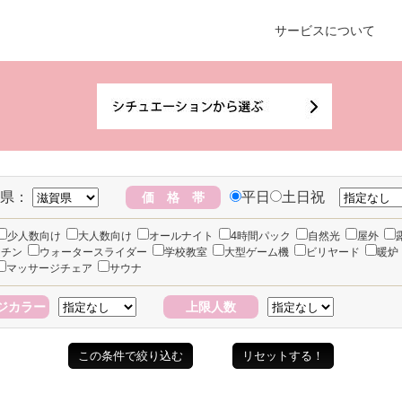
サービスについて
県：
平日
土日祝
価 格 帯
少人数向け
大人数向け
オールナイト
4時間パック
自然光
屋外
ッチン
ウォータースライダー
学校教室
大型ゲーム機
ビリヤード
暖炉
マッサージチェア
サウナ
ジカラー
上限人数