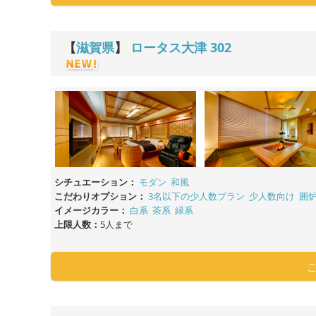
【
滋賀県
】
ロータス大津
302
シチュエーション：
モダン
和風
こだわりオプション：
3名以下の少人数プラン
少人数向け
囲
イメージカラー：
白系
茶系
緑系
上限人数：
5人まで