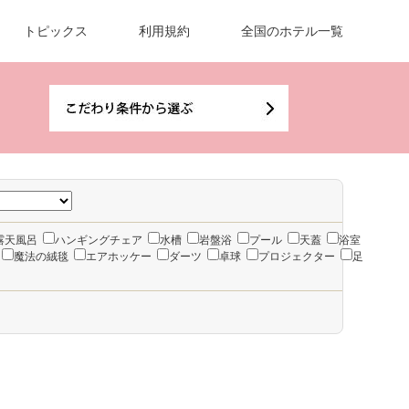
トピックス
利用規約
全国のホテル一覧
露天風呂
ハンギングチェア
水槽
岩盤浴
プール
天蓋
浴室
魔法の絨毯
エアホッケー
ダーツ
卓球
プロジェクター
足