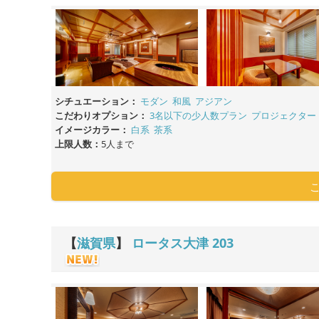
シチュエーション：
モダン
和風
アジアン
こだわりオプション：
3名以下の少人数プラン
プロジェクター
イメージカラー：
白系
茶系
上限人数：
5人まで
【
滋賀県
】
ロータス大津
203