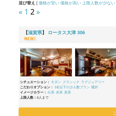
並び替え
[
価格が安い
価格が高い
上限人数が少ない
«
1
2
»
【
滋賀県
】
ロータス大津
306
シチュエーション：
モダン
クラシック
ラグジュアリー
こだわりオプション：
3名以下の少人数プラン
暖炉
イメージカラー：
白系
赤系
茶系
上限人数：
6人まで