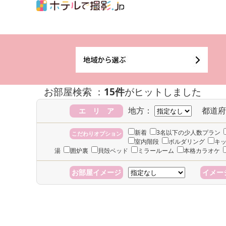
お部屋検索 ：
15件
がヒットしました
地方：
都道府
エ リ ア
新着
3名以下の少人数プラン
こだわりオプション
室内階段
ボルダリング
キ
湯
囲炉裏
貝殻ベッド
ミラールーム
本格カラオケ
お部屋イメージ
イメー