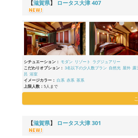
【
滋賀県
】
ロータス大津
407
シチュエーション：
モダン
リゾート
ラグジュアリー
こだわりオプション：
3名以下の少人数プラン
自然光
屋外
露
呂
浴室
イメージカラー：
白系
赤系
茶系
上限人数：
5人まで
【
滋賀県
】
ロータス大津
301