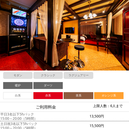
モダン
クラシック
ラグジュアリー
暖炉
ダーツ
白系
赤系
茶系
オレンジ系
上限人数：6人まで
ご利用料金
平日3名以下5hパック
13,500円
15:00～20:00（5時間）
土日祝3名以下5hパック
15,500円
15:00～20:00（5時間）