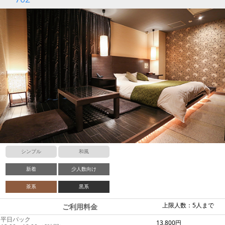
シンプル
和風
新着
少人数向け
茶系
黒系
上限人数：5人まで
ご利用料金
平日パック
13,800円