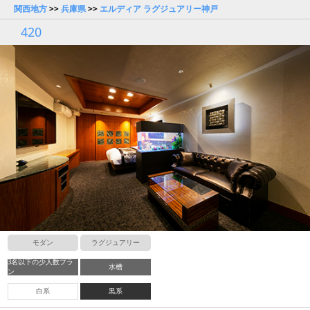
関西地方
>>
兵庫県
>>
エルディア ラグジュアリー神戸
420
モダン
ラグジュアリー
3名以下の少人数プラ
水槽
ン
白系
黒系