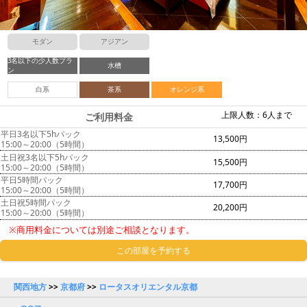
モダン
アジアン
3名以下の少人数プラ
水槽
ン
白系
茶系
オレンジ系
上限人数：6人まで
ご利用料金
平日3名以下5hパック
13,500円
15:00～20:00（5時間）
土日祝3名以下5hパック
15,500円
15:00～20:00（5時間）
平日5時間パック
17,700円
15:00～20:00（5時間）
土日祝5時間パック
20,200円
15:00～20:00（5時間）
※商用料金については別途ご相談となります。
この部屋を予約する
関西地方
>>
京都府
>>
ロータスオリエンタル京都