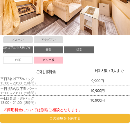
メルヘン
アラビアン
3名以下の少人数プラ
天蓋
浴室
ン
白系
ピンク系
上限人数：3人まで
ご利用料金
平日3名以下5hパック
9,900円
15:00～20:00（5時間）
土日祝3名以下5hパック
10,900円
15:00～23:00（5時間）
平日3名以下8hパック
10,900円
13:00～21:00（8時間）
※商用料金については別途ご相談となります。
この部屋を予約する