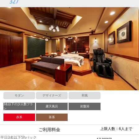
327
モダン
デザイナーズ
和風
3名以下の少人数プラ
露天風呂
岩盤浴
ン
赤系
茶系
上限人数：6人まで
ご利用料金
平日3名以下5hパック