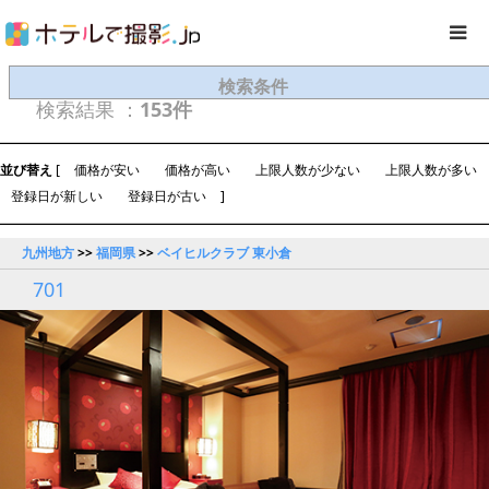
検索条件
検索結果 ：
153件
並び替え
[
価格が安い
価格が高い
上限人数が少ない
上限人数が多い
登録日が新しい
登録日が古い
]
九州地方
>>
福岡県
>>
ベイヒルクラブ 東小倉
701