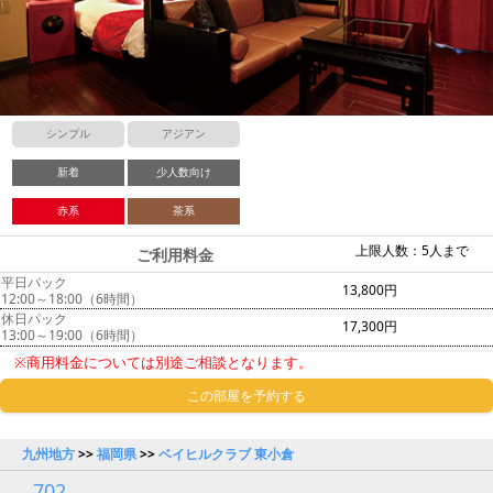
シンプル
アジアン
新着
少人数向け
赤系
茶系
上限人数：5人まで
ご利用料金
平日パック
13,800円
12:00～18:00（6時間）
休日パック
17,300円
13:00～19:00（6時間）
※商用料金については別途ご相談となります。
この部屋を予約する
九州地方
>>
福岡県
>>
ベイヒルクラブ 東小倉
702