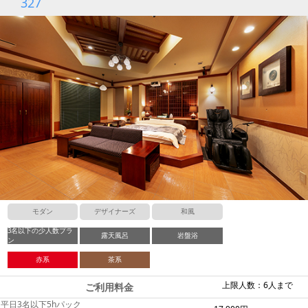
327
モダン
デザイナーズ
和風
3名以下の少人数プラ
露天風呂
岩盤浴
ン
赤系
茶系
上限人数：6人まで
ご利用料金
平日3名以下5hパック