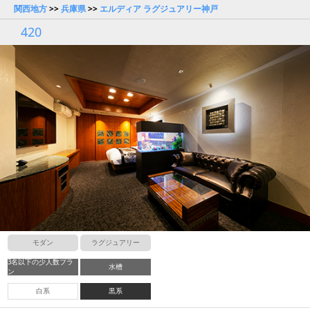
関西地方
>>
兵庫県
>>
エルディア ラグジュアリー神戸
420
モダン
ラグジュアリー
3名以下の少人数プラ
水槽
ン
白系
黒系