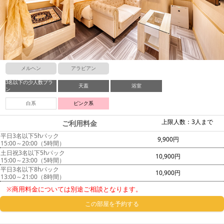
メルヘン
アラビアン
3名以下の少人数プラ
天蓋
浴室
ン
白系
ピンク系
上限人数：3人まで
ご利用料金
平日3名以下5hパック
9,900円
15:00～20:00（5時間）
土日祝3名以下5hパック
10,900円
15:00～23:00（5時間）
平日3名以下8hパック
10,900円
13:00～21:00（8時間）
※商用料金については別途ご相談となります。
この部屋を予約する