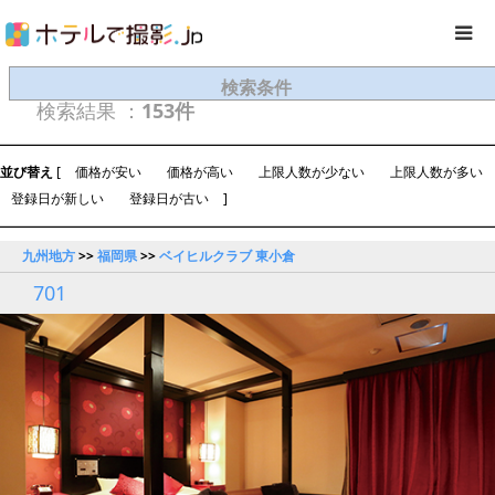
検索条件
検索結果 ：
153件
並び替え
[
価格が安い
価格が高い
上限人数が少ない
上限人数が多い
登録日が新しい
登録日が古い
]
九州地方
>>
福岡県
>>
ベイヒルクラブ 東小倉
701