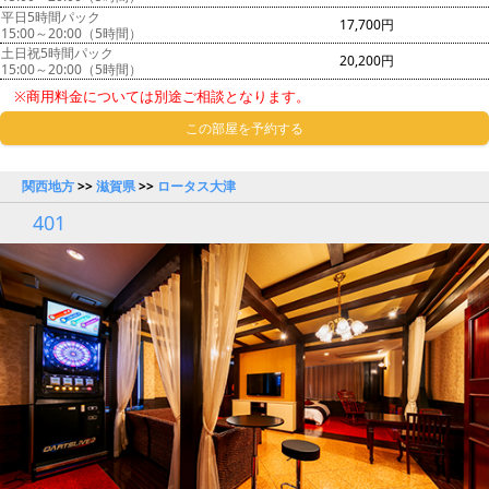
平日5時間パック
17,700円
15:00～20:00（5時間）
土日祝5時間パック
20,200円
15:00～20:00（5時間）
※商用料金については別途ご相談となります。
この部屋を予約する
関西地方
>>
滋賀県
>>
ロータス大津
401