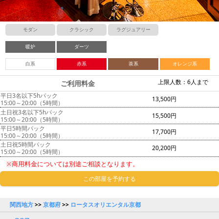
モダン
クラシック
ラグジュアリー
暖炉
ダーツ
白系
赤系
茶系
オレンジ系
上限人数：6人まで
ご利用料金
平日3名以下5hパック
13,500円
15:00～20:00（5時間）
土日祝3名以下5hパック
15,500円
15:00～20:00（5時間）
平日5時間パック
17,700円
15:00～20:00（5時間）
土日祝5時間パック
20,200円
15:00～20:00（5時間）
※商用料金については別途ご相談となります。
この部屋を予約する
関西地方
>>
京都府
>>
ロータスオリエンタル京都