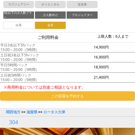
ラグジュアリー
オリエンタル
近未来
3名以下の少人数プラ
少人数向け
プロジェクター
ン
白系
金系
上限人数：6人まで
ご利用料金
平日3名以下5hパック
14,900円
15:00～20:00（5時間）
土日祝3名以下5hパック
16,900円
15:00～20:00（5時間）
平日5時間パック
18,900円
15:00～20:00（5時間）
土日祝5時間パック
21,400円
15:00～20:00（5時間）
※商用料金については別途ご相談となります。
この部屋を予約する
関西地方
>>
滋賀県
>>
ロータス大津
304