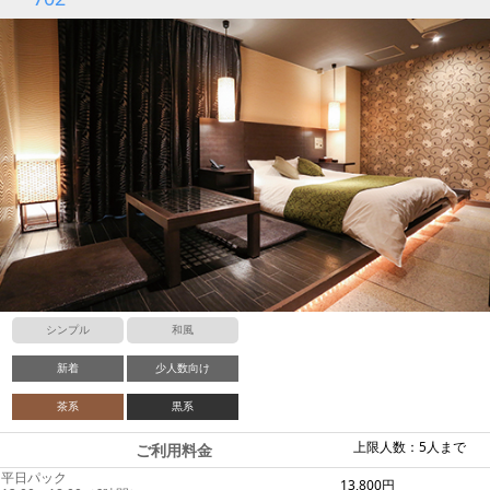
シンプル
和風
新着
少人数向け
茶系
黒系
上限人数：5人まで
ご利用料金
平日パック
13,800円