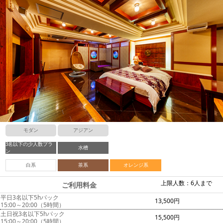
モダン
アジアン
3名以下の少人数プラ
水槽
ン
白系
茶系
オレンジ系
上限人数：6人まで
ご利用料金
平日3名以下5hパック
13,500円
15:00～20:00（5時間）
土日祝3名以下5hパック
15,500円
15:00～20:00（5時間）