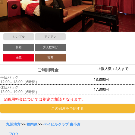
シンプル
アジアン
新着
少人数向け
赤系
茶系
上限人数：5人まで
ご利用料金
平日パック
13,800円
12:00～18:00（6時間）
休日パック
17,300円
13:00～19:00（6時間）
※商用料金については別途ご相談となります。
この部屋を予約する
九州地方
>>
福岡県
>>
ベイヒルクラブ 東小倉
702