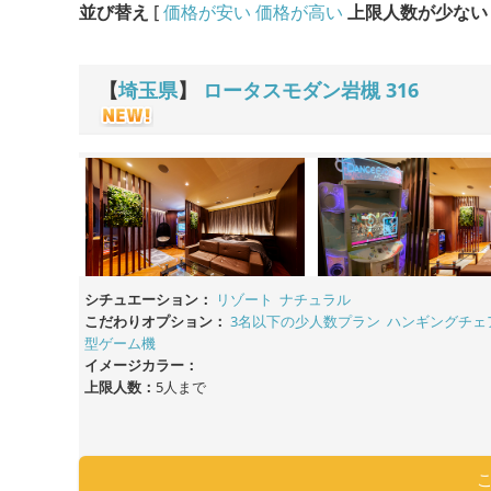
並び替え
[
価格が安い
価格が高い
上限人数が少ない
【
埼玉県
】
ロータスモダン岩槻
316
シチュエーション：
リゾート
ナチュラル
こだわりオプション：
3名以下の少人数プラン
ハンギングチェ
型ゲーム機
イメージカラー：
上限人数：
5人まで