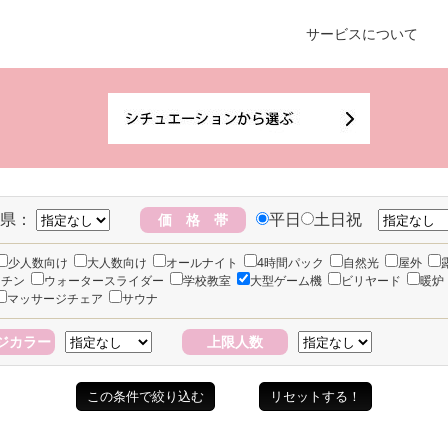
サービスについて
県：
平日
土日祝
価 格 帯
少人数向け
大人数向け
オールナイト
4時間パック
自然光
屋外
ッチン
ウォータースライダー
学校教室
大型ゲーム機
ビリヤード
暖炉
マッサージチェア
サウナ
ジカラー
上限人数