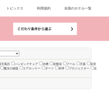
トピックス
利用規約
全国のホテル一覧
露天風呂
ハンギングチェア
水槽
岩盤浴
プール
天蓋
浴室
魔法の絨毯
エアホッケー
ダーツ
卓球
プロジェクター
足