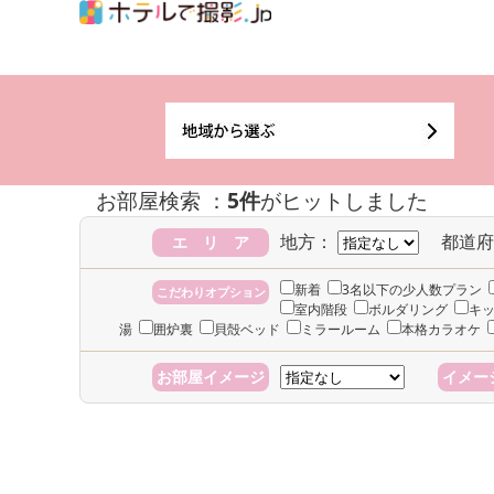
お部屋検索 ：
5件
がヒットしました
地方：
都道府
エ リ ア
新着
3名以下の少人数プラン
こだわりオプション
室内階段
ボルダリング
キ
湯
囲炉裏
貝殻ベッド
ミラールーム
本格カラオケ
お部屋イメージ
イメー