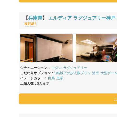
【
兵庫県
】
エルディア ラグジュアリー神戸
シチュエーション：
モダン
ラグジュアリー
こだわりオプション：
3名以下の少人数プラン
浴室
大型ゲー
イメージカラー：
白系
黒系
上限人数：
5人まで