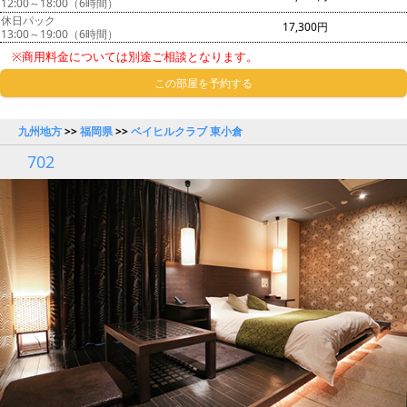
12:00～18:00（6時間）
休日パック
17,300円
13:00～19:00（6時間）
※商用料金については別途ご相談となります。
この部屋を予約する
九州地方
>>
福岡県
>>
ベイヒルクラブ 東小倉
702