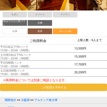
モダン
リゾート
アジアン
3名以下の少人数プラ
水槽
ン
白系
茶系
オレンジ系
上限人数：6人まで
ご利用料金
平日3名以下5hパック
13,500円
15:00～20:00（5時間）
土日祝3名以下5hパック
15,500円
15:00～20:00（5時間）
平日5時間パック
17,700円
15:00～20:00（5時間）
土日祝5時間パック
20,200円
15:00～20:00（5時間）
※商用料金については別途ご相談となります。
この部屋を予約する
関西地方
>>
大阪府
>>
アルティア泉大津