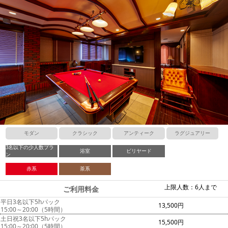
モダン
クラシック
アンティーク
ラグジュアリー
3名以下の少人数プラ
浴室
ビリヤード
ン
赤系
茶系
上限人数：6人まで
ご利用料金
平日3名以下5hパック
13,500円
15:00～20:00（5時間）
土日祝3名以下5hパック
15,500円
15:00～20:00（5時間）