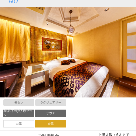
602
モダン
ラグジュアリー
3名以下の少人数プラ
サウナ
ン
白系
金系
上限人数：6人まで
ご利用料金