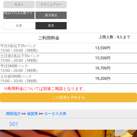
モダン
ラグジュアリー
3名以下の少人数プラ
露天風呂
ン
白系
黒系
上限人数：6人まで
ご利用料金
平日3名以下5hパック
13,500円
15:00～20:00（5時間）
土日祝3名以下5hパック
15,500円
15:00～20:00（5時間）
平日5時間パック
16,700円
15:00～20:00（5時間）
土日祝5時間パック
19,200円
15:00～20:00（5時間）
※商用料金については別途ご相談となります。
この部屋を予約する
関西地方
>>
滋賀県
>>
ロータス大津
501