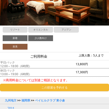
リゾート
オリエンタル
アジアン
新着
少人数向け
茶系
上限人数：5人まで
ご利用料金
平日パック
13,800円
12:00～18:00（6時間）
休日パック
17,300円
13:00～19:00（6時間）
※商用料金については別途ご相談となります。
この部屋を予約する
九州地方
>>
福岡県
>>
ベイヒルクラブ 東小倉
701