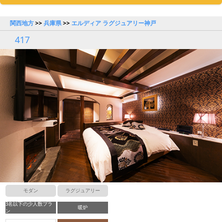
関西地方
>>
兵庫県
>>
エルディア ラグジュアリー神戸
417
モダン
ラグジュアリー
3名以下の少人数プラ
暖炉
ン