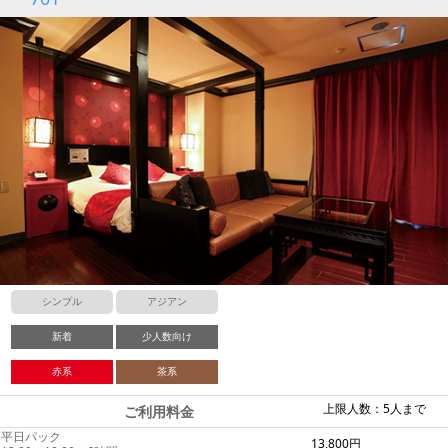
シンプル
アジアン
新着
少人数向け
赤系
茶系
上限人数：5人まで
ご利用料金
平日パック
13,800円