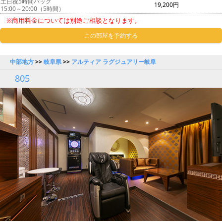
土日祝5時間パック
19,200円
15:00～20:00（5時間）
※商用料金については別途ご相談となります。
この部屋を予約する
中部地方
>>
岐阜県
>>
アルティア ラグジュアリー岐阜
805