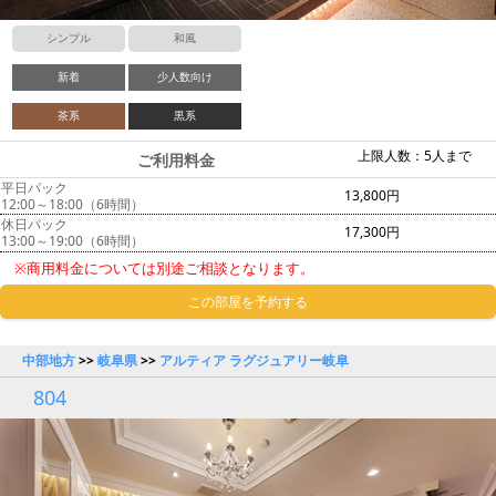
シンプル
和風
新着
少人数向け
茶系
黒系
上限人数：5人まで
ご利用料金
平日パック
13,800円
12:00～18:00（6時間）
休日パック
17,300円
13:00～19:00（6時間）
※商用料金については別途ご相談となります。
この部屋を予約する
中部地方
>>
岐阜県
>>
アルティア ラグジュアリー岐阜
804