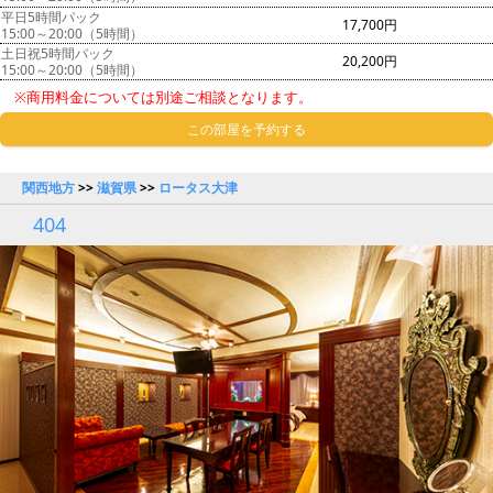
平日5時間パック
17,700円
15:00～20:00（5時間）
土日祝5時間パック
20,200円
15:00～20:00（5時間）
※商用料金については別途ご相談となります。
この部屋を予約する
関西地方
>>
滋賀県
>>
ロータス大津
404