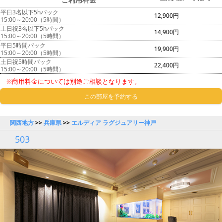
平日3名以下5hパック
12,900円
15:00～20:00（5時間）
土日祝3名以下5hパック
14,900円
15:00～20:00（5時間）
平日5時間パック
19,900円
15:00～20:00（5時間）
土日祝5時間パック
22,400円
15:00～20:00（5時間）
※商用料金については別途ご相談となります。
この部屋を予約する
関西地方
>>
兵庫県
>>
エルディア ラグジュアリー神戸
503