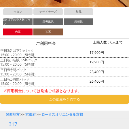
モダン
デザイナーズ
和風
3名以下の少人数プラ
露天風呂
岩盤浴
ン
赤系
茶系
上限人数：6人まで
ご利用料金
平日3名以下5hパック
17,900円
15:00～20:00（5時間）
土日祝3名以下5hパック
19,900円
15:00～20:00（5時間）
平日5時間パック
23,400円
15:00～20:00（5時間）
土日祝5時間パック
26,400円
15:00～20:00（5時間）
※商用料金については別途ご相談となります。
この部屋を予約する
関西地方
>>
京都府
>>
ロータスオリエンタル京都
317