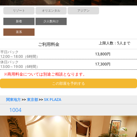
リゾート
オリエンタル
アジアン
新着
少人数向け
茶系
上限人数：5人まで
ご利用料金
平日パック
13,800円
12:00～18:00（6時間）
休日パック
17,300円
13:00～19:00（6時間）
※商用料金については別途ご相談となります。
この部屋を予約する
関東地方
>>
東京都
>>
SK PLAZA
1004