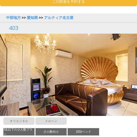
この部屋を予約する
中部地方
>>
愛知県
>>
アルティア名古屋
403
オリエンタル
メルヘン
3名以下の少人数プラ
少人数向け
貝殻ベッド
ン