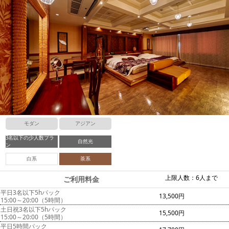
モダン
アジアン
3名以下の少人数プラ
自然光
ン
白系
茶系
上限人数：6人まで
ご利用料金
平日3名以下5hパック
13,500円
15:00～20:00（5時間）
土日祝3名以下5hパック
15,500円
15:00～20:00（5時間）
平日5時間パック