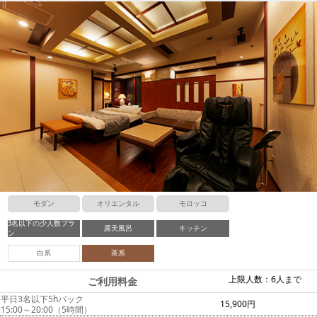
モダン
オリエンタル
モロッコ
3名以下の少人数プラ
露天風呂
キッチン
ン
白系
茶系
上限人数：6人まで
ご利用料金
平日3名以下5hパック
15,900円
15:00～20:00（5時間）