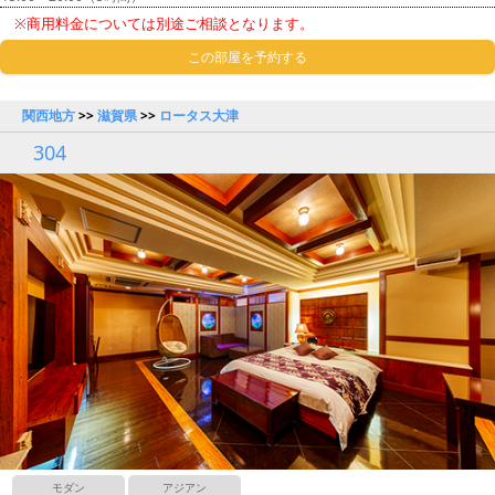
※商用料金については別途ご相談となります。
この部屋を予約する
関西地方
>>
滋賀県
>>
ロータス大津
304
モダン
アジアン