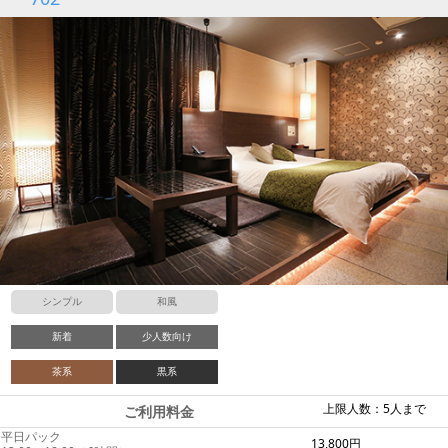
シンプル
和風
新着
少人数向け
茶系
黒系
上限人数：5人まで
ご利用料金
平日パック
13,800円