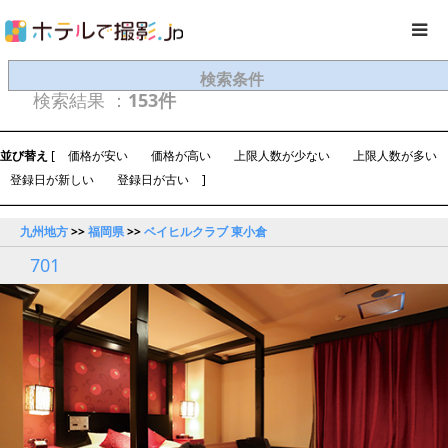
検索条件
検索結果 ：
153件
並び替え
[
価格が安い
価格が高い
上限人数が少ない
上限人数が多い
登録日が新しい
登録日が古い
]
九州地方
>>
福岡県
>>
ベイヒルクラブ 東小倉
701