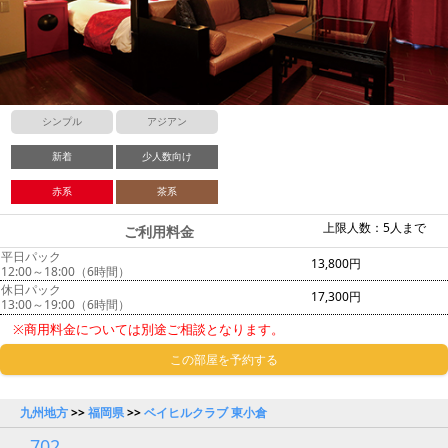
シンプル
アジアン
新着
少人数向け
赤系
茶系
上限人数：5人まで
ご利用料金
平日パック
13,800円
12:00～18:00（6時間）
休日パック
17,300円
13:00～19:00（6時間）
※商用料金については別途ご相談となります。
この部屋を予約する
九州地方
>>
福岡県
>>
ベイヒルクラブ 東小倉
702