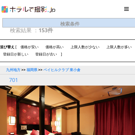
検索条件
検索結果 ：
153件
並び替え
[
価格が安い
価格が高い
上限人数が少ない
上限人数が多い
登録日が新しい
登録日が古い
]
九州地方
>>
福岡県
>>
ベイヒルクラブ 東小倉
701