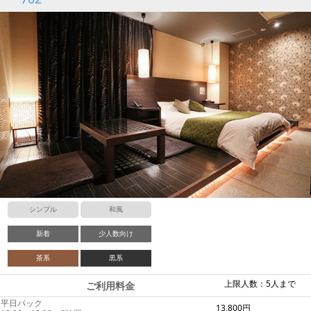
シンプル
和風
新着
少人数向け
茶系
黒系
上限人数：5人まで
ご利用料金
平日パック
13,800円