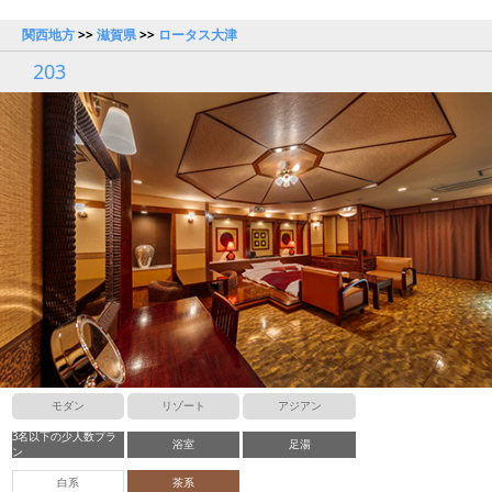
関西地方
>>
滋賀県
>>
ロータス大津
203
モダン
リゾート
アジアン
3名以下の少人数プラ
浴室
足湯
ン
白系
茶系