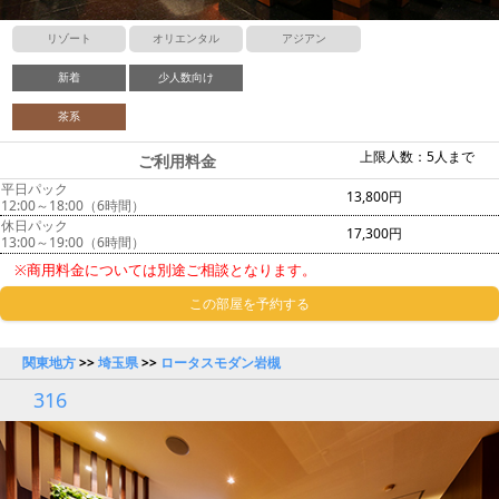
リゾート
オリエンタル
アジアン
新着
少人数向け
茶系
上限人数：5人まで
ご利用料金
平日パック
13,800円
12:00～18:00（6時間）
休日パック
17,300円
13:00～19:00（6時間）
※商用料金については別途ご相談となります。
この部屋を予約する
関東地方
>>
埼玉県
>>
ロータスモダン岩槻
316