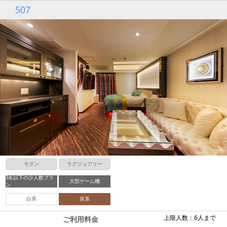
507
モダン
ラグジュアリー
3名以下の少人数プラ
大型ゲーム機
ン
白系
茶系
上限人数：6人まで
ご利用料金