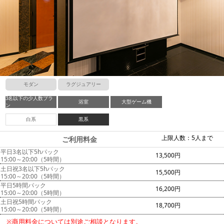
モダン
ラグジュアリー
3名以下の少人数プラ
浴室
大型ゲーム機
ン
白系
黒系
上限人数：5人まで
ご利用料金
平日3名以下5hパック
13,500円
15:00～20:00（5時間）
土日祝3名以下5hパック
15,500円
15:00～20:00（5時間）
平日5時間パック
16,200円
15:00～20:00（5時間）
土日祝5時間パック
18,700円
15:00～20:00（5時間）
※商用料金については別途ご相談となります。