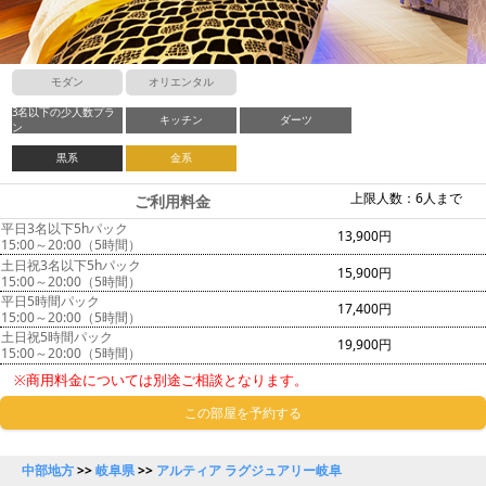
モダン
オリエンタル
3名以下の少人数プラ
キッチン
ダーツ
ン
黒系
金系
上限人数：6人まで
ご利用料金
平日3名以下5hパック
13,900円
15:00～20:00（5時間）
土日祝3名以下5hパック
15,900円
15:00～20:00（5時間）
平日5時間パック
17,400円
15:00～20:00（5時間）
土日祝5時間パック
19,900円
15:00～20:00（5時間）
※商用料金については別途ご相談となります。
この部屋を予約する
中部地方
>>
岐阜県
>>
アルティア ラグジュアリー岐阜