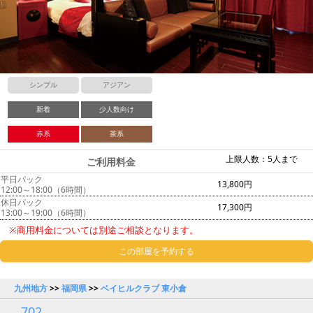
シンプル
アジアン
新着
少人数向け
赤系
茶系
上限人数：5人まで
ご利用料金
平日パック
13,800円
12:00～18:00（6時間）
休日パック
17,300円
13:00～19:00（6時間）
※商用料金については別途ご相談となります。
この部屋を予約する
九州地方
>>
福岡県
>>
ベイヒルクラブ 東小倉
702