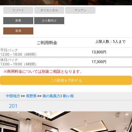
リゾート
オリエンタル
アジアン
新着
少人数向け
茶系
上限人数：5人まで
ご利用料金
平日パック
13,800円
12:00～18:00（6時間）
休日パック
17,300円
13:00～19:00（6時間）
※商用料金については別途ご相談となります。
この部屋を予約する
中部地方
>>
長野県
>>
南の風風力3 駒ヶ根
201