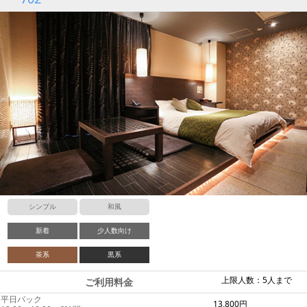
シンプル
和風
新着
少人数向け
茶系
黒系
上限人数：5人まで
ご利用料金
平日パック
13,800円