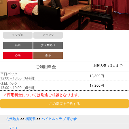
シンプル
アジアン
新着
少人数向け
赤系
茶系
上限人数：5人まで
ご利用料金
平日パック
13,800円
12:00～18:00（6時間）
休日パック
17,300円
13:00～19:00（6時間）
※商用料金については別途ご相談となります。
この部屋を予約する
九州地方
>>
福岡県
>>
ベイヒルクラブ 東小倉
702