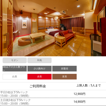
モダン
和風
3名以下の少人数プラ
少人数向け
岩盤浴
ン
白系
赤系
茶系
上限人数：5人まで
ご利用料金
平日3名以下5hパック
12,900円
15:00～20:00（5時間）
土日祝3名以下5hパック
14,900円
15:00～20:00（5時間）