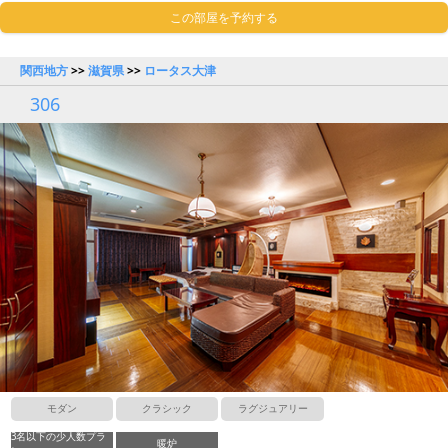
この部屋を予約する
関西地方
>>
滋賀県
>>
ロータス大津
306
モダン
クラシック
ラグジュアリー
3名以下の少人数プラ
暖炉