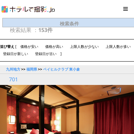
検索条件
検索結果 ：
153件
並び替え
[
価格が安い
価格が高い
上限人数が少ない
上限人数が多い
登録日が新しい
登録日が古い
]
九州地方
>>
福岡県
>>
ベイヒルクラブ 東小倉
701