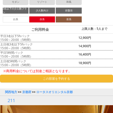
モダン
リゾート
和風
3名以下の少人数プラ
少人数向け
岩盤浴
ン
白系
赤系
茶系
上限人数：5人まで
ご利用料金
平日3名以下5hパック
12,900円
15:00～20:00（5時間）
土日祝3名以下5hパック
14,900円
15:00～20:00（5時間）
平日5時間パック
16,400円
15:00～20:00（5時間）
土日祝5時間パック
18,900円
15:00～20:00（5時間）
※商用料金については別途ご相談となります。
この部屋を予約する
関西地方
>>
京都府
>>
ロータスオリエンタル京都
211