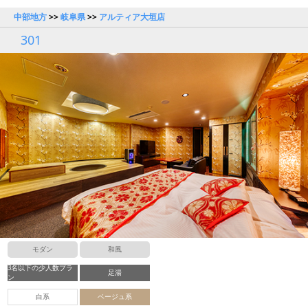
中部地方
>>
岐阜県
>>
アルティア大垣店
301
モダン
和風
3名以下の少人数プラ
足湯
ン
白系
ベージュ系