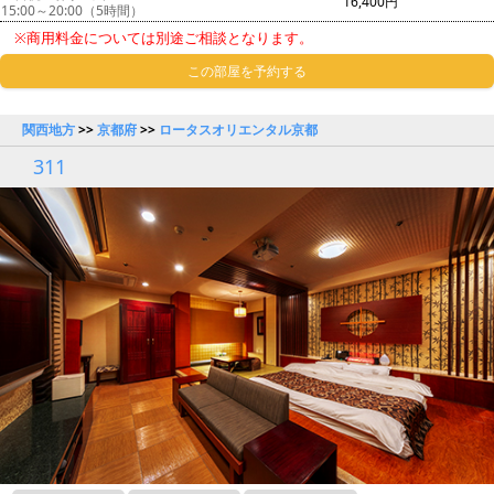
16,400円
15:00～20:00（5時間）
※商用料金については別途ご相談となります。
この部屋を予約する
関西地方
>>
京都府
>>
ロータスオリエンタル京都
311