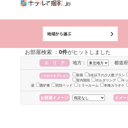
お部屋検索 ：
0件
がヒットしました
地方：
都道府
エ リ ア
新着
3名以下の少人数プラン
こだわりオプション
室内階段
ボルダリング
キ
湯
囲炉裏
貝殻ベッド
ミラールーム
本格カラオケ
お部屋イメージ
イメー