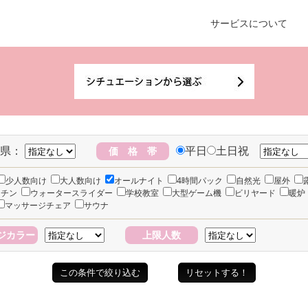
サービスについて
県：
平日
土日祝
価 格 帯
少人数向け
大人数向け
オールナイト
4時間パック
自然光
屋外
ッチン
ウォータースライダー
学校教室
大型ゲーム機
ビリヤード
暖炉
マッサージチェア
サウナ
ジカラー
上限人数