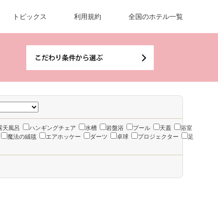
トピックス
利用規約
全国のホテル一覧
露天風呂
ハンギングチェア
水槽
岩盤浴
プール
天蓋
浴室
魔法の絨毯
エアホッケー
ダーツ
卓球
プロジェクター
足