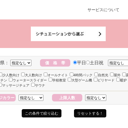
サービスについて
県：
平日
土日祝
価 格 帯
少人数向け
大人数向け
オールナイト
4時間パック
自然光
屋外
ッチン
ウォータースライダー
学校教室
大型ゲーム機
ビリヤード
暖炉
マッサージチェア
サウナ
ジカラー
上限人数