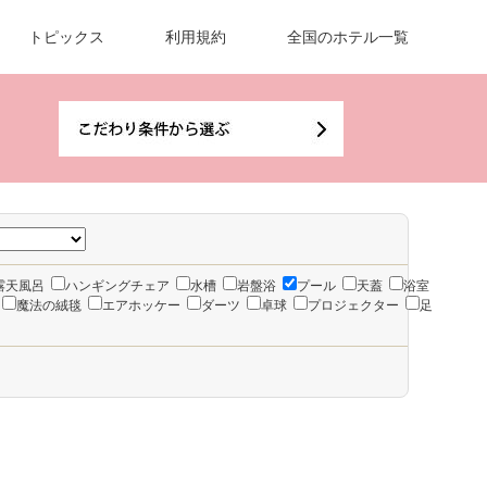
トピックス
利用規約
全国のホテル一覧
露天風呂
ハンギングチェア
水槽
岩盤浴
プール
天蓋
浴室
魔法の絨毯
エアホッケー
ダーツ
卓球
プロジェクター
足