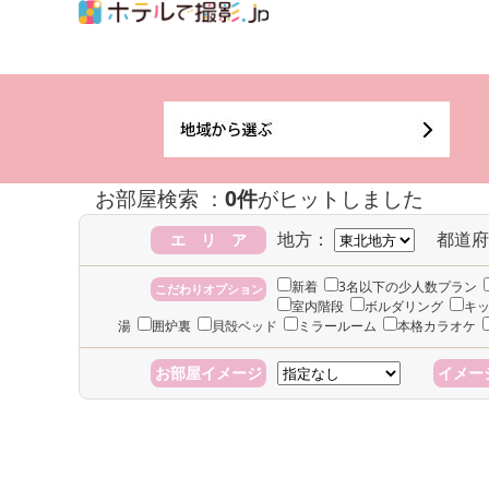
お部屋検索 ：
0件
がヒットしました
地方：
都道府
エ リ ア
新着
3名以下の少人数プラン
こだわりオプション
室内階段
ボルダリング
キ
湯
囲炉裏
貝殻ベッド
ミラールーム
本格カラオケ
お部屋イメージ
イメー