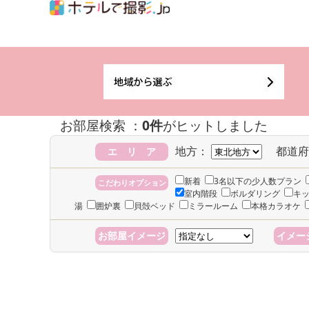
お部屋検索 ：
0件
がヒットしました
地方：
都道府
エ リ ア
新着
3名以下の少人数プラン
こだわりオプション
室内階段
ボルダリング
キ
湯
囲炉裏
貝殻ベッド
ミラールーム
本格カラオケ
お部屋イメージ
イメー