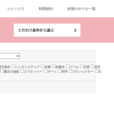
トピックス
利用規約
全国のホテル一覧
露天風呂
ハンギングチェア
水槽
岩盤浴
プール
天蓋
浴室
魔法の絨毯
エアホッケー
ダーツ
卓球
プロジェクター
足