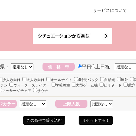
サービスについて
県：
平日
土日祝
価 格 帯
少人数向け
大人数向け
オールナイト
4時間パック
自然光
屋外
ッチン
ウォータースライダー
学校教室
大型ゲーム機
ビリヤード
暖炉
マッサージチェア
サウナ
ジカラー
上限人数