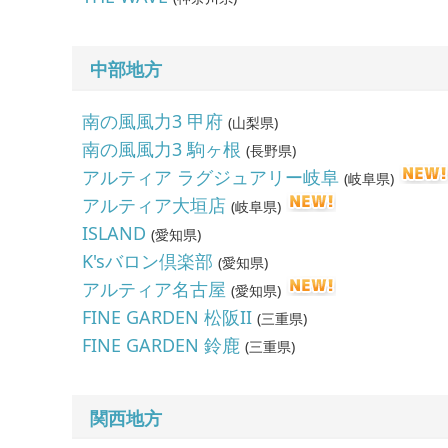
中部地方
南の風風力3 甲府
(
山梨県
)
南の風風力3 駒ヶ根
(
長野県
)
アルティア ラグジュアリー岐阜
(
岐阜県
)
アルティア大垣店
(
岐阜県
)
ISLAND
(
愛知県
)
K'sバロン倶楽部
(
愛知県
)
アルティア名古屋
(
愛知県
)
FINE GARDEN 松阪II
(
三重県
)
FINE GARDEN 鈴鹿
(
三重県
)
関西地方