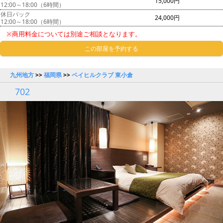
15,000円
12:00～18:00（6時間）
休日パック
24,000円
12:00～18:00（6時間）
※商用料金については別途ご相談となります。
この部屋を予約する
九州地方
>>
福岡県
>>
ベイヒルクラブ 東小倉
702