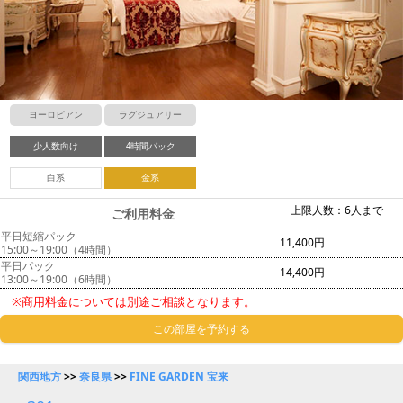
ヨーロピアン
ラグジュアリー
少人数向け
4時間パック
白系
金系
上限人数：6人まで
ご利用料金
平日短縮パック
11,400円
15:00～19:00（4時間）
平日パック
14,400円
13:00～19:00（6時間）
※商用料金については別途ご相談となります。
この部屋を予約する
関西地方
>>
奈良県
>>
FINE GARDEN 宝来