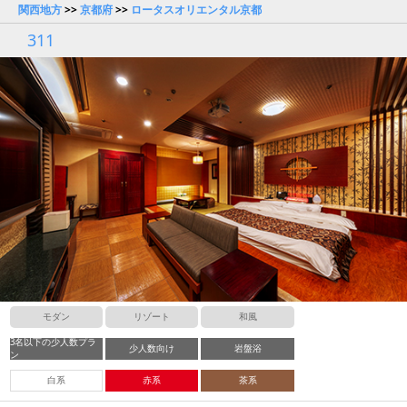
関西地方
>>
京都府
>>
ロータスオリエンタル京都
311
モダン
リゾート
和風
3名以下の少人数プラ
少人数向け
岩盤浴
ン
白系
赤系
茶系