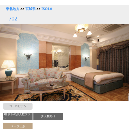
東北地方
>>
宮城県
>>
ISOLA
702
ヨーロピアン
3名以下の少人数プラ
少人数向け
ン
ベージュ系