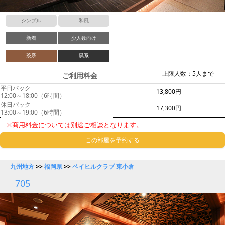
シンプル
和風
新着
少人数向け
茶系
黒系
上限人数：5人まで
ご利用料金
平日パック
13,800円
12:00～18:00（6時間）
休日パック
17,300円
13:00～19:00（6時間）
※商用料金については別途ご相談となります。
この部屋を予約する
九州地方
>>
福岡県
>>
ベイヒルクラブ 東小倉
705