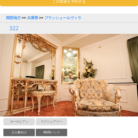
この部屋を予約する
関西地方
>>
兵庫県
>>
ブランシュールヴィラ
322
ヨーロピアン
ラグジュアリー
少人数向け
4時間パック