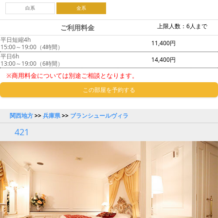
白系
金系
上限人数：6人まで
ご利用料金
平日短縮4h
11,400円
15:00～19:00（4時間）
平日6h
14,400円
13:00～19:00（6時間）
※商用料金については別途ご相談となります。
この部屋を予約する
関西地方
>>
兵庫県
>>
ブランシュールヴィラ
421