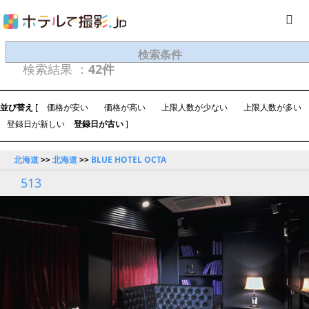
検索条件
検索結果 ：
42件
並び替え
[
価格が安い
価格が高い
上限人数が少ない
上限人数が多い
登録日が新しい
登録日が古い
]
北海道
>>
北海道
>>
BLUE HOTEL OCTA
513