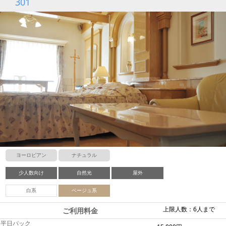
301
ヨーロピアン
ナチュラル
少人数向け
自然光
屋外
白系
ベージュ系
上限人数：6人まで
ご利用料金
平日パック