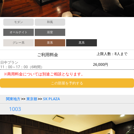
モダン
和風
オールナイト
浴室
グレー系
茶系
黒系
上限人数：8人まで
ご利用料金
日中プラン
26,000円
11：00～17：00（6時間）
※商用料金については別途ご相談となります。
この部屋を予約する
関東地方
>>
東京都
>>
SK PLAZA
1003