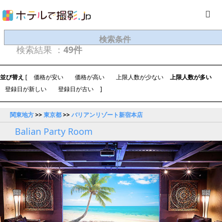
検索条件
検索結果 ：
49件
並び替え
[
価格が安い
価格が高い
上限人数が少ない
上限人数が多い
登録日が新しい
登録日が古い
]
関東地方
>>
東京都
>>
バリアンリゾート新宿本店
Balian Party Room