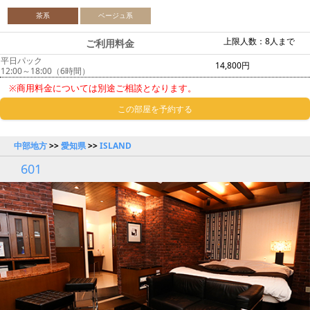
茶系
ベージュ系
上限人数：8人まで
ご利用料金
平日パック
14,800円
12:00～18:00（6時間）
※商用料金については別途ご相談となります。
この部屋を予約する
中部地方
>>
愛知県
>>
ISLAND
601