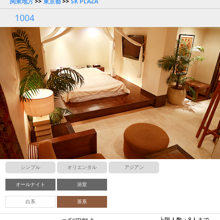
関東地方
>>
東京都
>>
SK PLAZA
1004
シンプル
オリエンタル
アジアン
オールナイト
浴室
白系
茶系
上限人数：8人まで