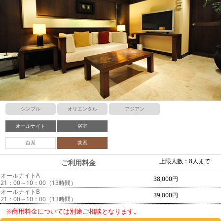
シンプル
オリエンタル
アジアン
オールナイト
浴室
白系
茶系
上限人数：8人まで
ご利用料金
オールナイトA
38,000円
21：00～10：00（13時間）
オールナイトB
39,000円
21：00～10：00（13時間）
※商用料金については別途ご相談となります。