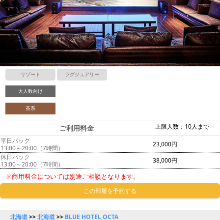
リゾート
ラグジュアリー
大人数向け
茶系
上限人数：10人まで
ご利用料金
平日パック
23,000円
13:00～20:00（7時間）
休日パック
38,000円
13:00～20:00（7時間）
※商用料金については別途ご相談となります。
この部屋を予約する
北海道
>>
北海道
>>
BLUE HOTEL OCTA