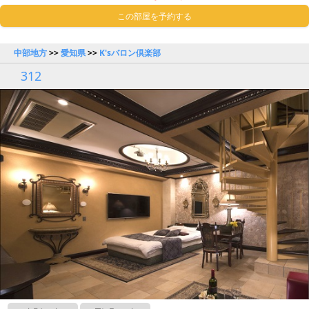
この部屋を予約する
中部地方
>>
愛知県
>>
K'sバロン倶楽部
312