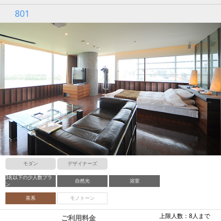
801
モダン
デザイナーズ
3名以下の少人数プラ
自然光
浴室
ン
茶系
モノトーン
上限人数：8人まで
ご利用料金