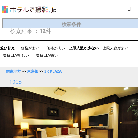
検索条件
検索結果 ：
12件
並び替え
[
価格が安い
価格が高い
上限人数が少ない
上限人数が多い
登録日が新しい
登録日が古い
]
関東地方
>>
東京都
>>
SK PLAZA
1003