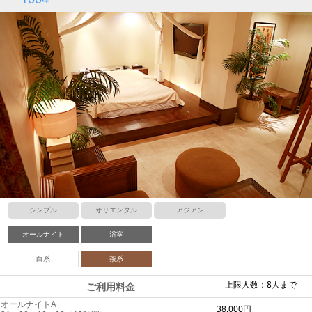
シンプル
オリエンタル
アジアン
オールナイト
浴室
白系
茶系
上限人数：8人まで
ご利用料金
オールナイトA
38,000円