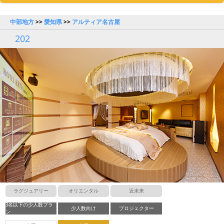
中部地方
>>
愛知県
>>
アルティア名古屋
202
ラグジュアリー
オリエンタル
近未来
3名以下の少人数プラ
少人数向け
プロジェクター
ン