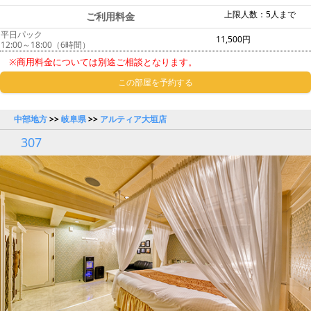
上限人数：5人まで
ご利用料金
平日パック
11,500円
12:00～18:00（6時間）
※商用料金については別途ご相談となります。
この部屋を予約する
中部地方
>>
岐阜県
>>
アルティア大垣店
307