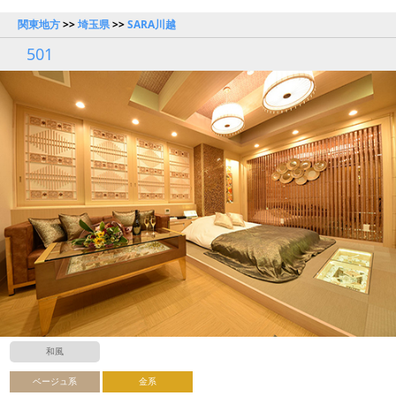
関東地方
>>
埼玉県
>>
SARA川越
501
和風
ベージュ系
金系