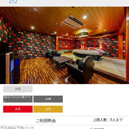
212
和風
3名以下の少人数プラ
水槽
ン
赤系
金系
上限人数：5人まで
ご利用料金
平日3名以下5hパック