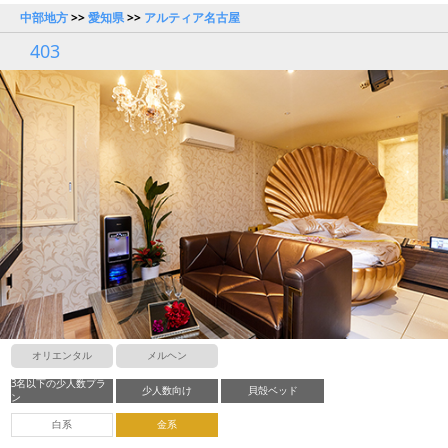
中部地方
>>
愛知県
>>
アルティア名古屋
403
オリエンタル
メルヘン
3名以下の少人数プラ
少人数向け
貝殻ベッド
ン
白系
金系