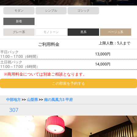
モダン
シンプル
ゴシック
新着
グレー系
モノトーン
黒系
ベージュ系
上限人数：5人まで
ご利用料金
平日パック
13,000円
11:00～17:00（6時間）
土日祝パック
14,000円
11:00～17:00（6時間）
※商用料金については別途ご相談となります。
この部屋を予約する
中部地方
>>
山梨県
>>
南の風風力3 甲府
307