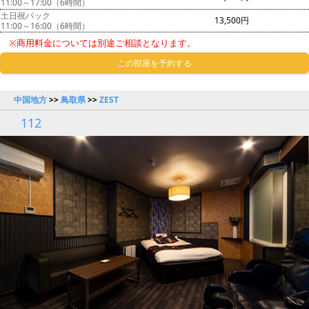
11:00～17:00（6時間）
土日祝パック
13,500円
11:00～16:00（6時間）
※商用料金については別途ご相談となります。
この部屋を予約する
中国地方
>>
鳥取県
>>
ZEST
112