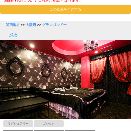
※商用料金については別途ご相談となります。
この部屋を予約する
関西地方
>>
大阪府
>>
グランゴルドー
308
ラグジュアリー
ゴシック