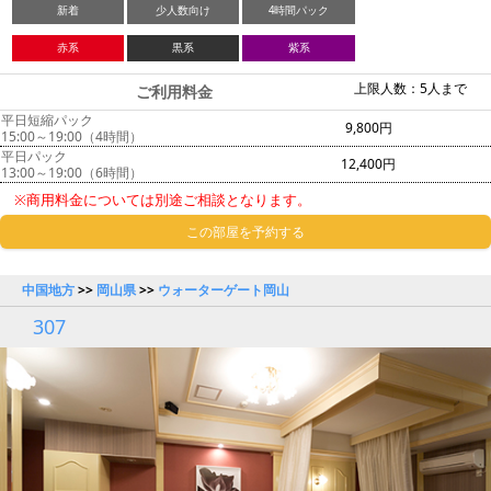
新着
少人数向け
4時間パック
赤系
黒系
紫系
上限人数：5人まで
ご利用料金
平日短縮パック
9,800円
15:00～19:00（4時間）
平日パック
12,400円
13:00～19:00（6時間）
※商用料金については別途ご相談となります。
この部屋を予約する
中国地方
>>
岡山県
>>
ウォーターゲート岡山
307