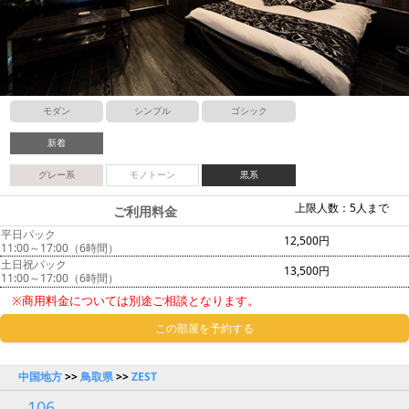
モダン
シンプル
ゴシック
新着
グレー系
モノトーン
黒系
上限人数：5人まで
ご利用料金
平日パック
12,500円
11:00～17:00（6時間）
土日祝パック
13,500円
11:00～17:00（6時間）
※商用料金については別途ご相談となります。
この部屋を予約する
中国地方
>>
鳥取県
>>
ZEST
106