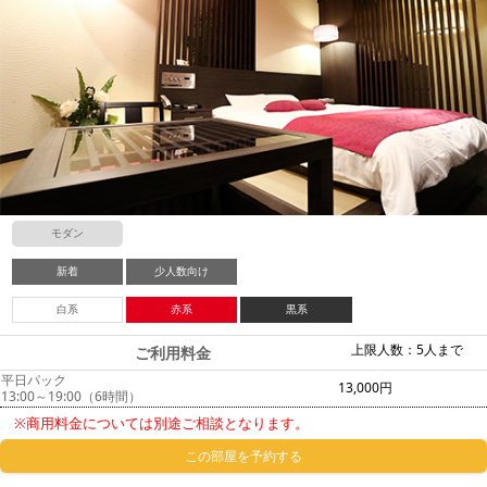
モダン
新着
少人数向け
白系
赤系
黒系
上限人数：5人まで
ご利用料金
平日パック
13,000円
13:00～19:00（6時間）
※商用料金については別途ご相談となります。
この部屋を予約する