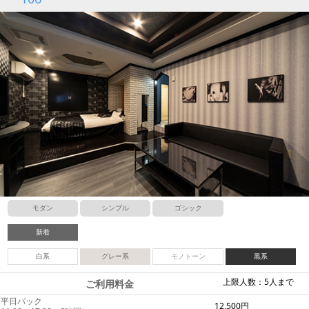
モダン
シンプル
ゴシック
新着
白系
グレー系
モノトーン
黒系
上限人数：5人まで
ご利用料金
平日パック
12,500円