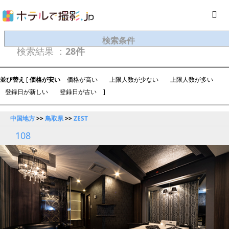
検索条件
検索結果 ：
28件
並び替え
[
価格が安い
価格が高い
上限人数が少ない
上限人数が多い
登録日が新しい
登録日が古い
]
中国地方
>>
鳥取県
>>
ZEST
108