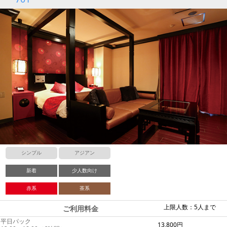
シンプル
アジアン
新着
少人数向け
赤系
茶系
上限人数：5人まで
ご利用料金
平日パック
13,800円