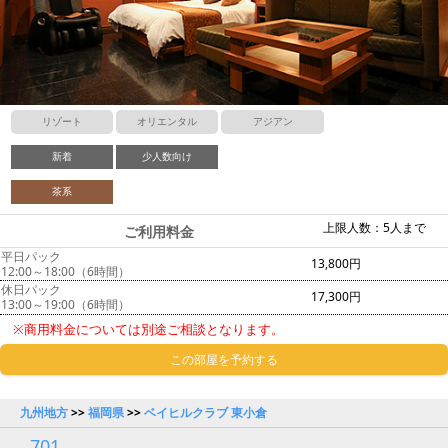
リゾート
オリエンタル
アジアン
新着
少人数向け
茶系
上限人数：5人まで
ご利用料金
平日パック
13,800円
12:00～18:00（6時間）
休日パック
17,300円
13:00～19:00（6時間）
※商用料金については別途ご相談となります。
この部屋を予約する
九州地方
>>
福岡県
>>
ベイヒルクラブ 東小倉
701