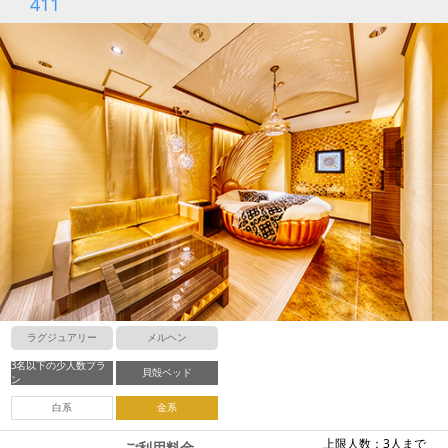
411
ラグジュアリー
メルヘン
3名以下の少人数プラ
貝殻ベッド
ン
白系
金系
上限人数：3人まで
ご利用料金