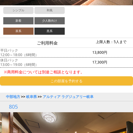
シンプル
和風
新着
少人数向け
茶系
黒系
上限人数：5人まで
ご利用料金
平日パック
13,800円
12:00～18:00（6時間）
休日パック
17,300円
13:00～19:00（6時間）
※商用料金については別途ご相談となります。
この部屋を予約する
中部地方
>>
岐阜県
>>
アルティア ラグジュアリー岐阜
805