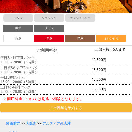
モダン
クラシック
ラグジュアリー
暖炉
ダーツ
白系
赤系
茶系
オレンジ系
上限人数：6人まで
ご利用料金
平日3名以下5hパック
13,500円
15:00～20:00（5時間）
土日祝3名以下5hパック
15,500円
15:00～20:00（5時間）
平日5時間パック
17,700円
15:00～20:00（5時間）
土日祝5時間パック
20,200円
15:00～20:00（5時間）
※商用料金については別途ご相談となります。
この部屋を予約する
関西地方
>>
大阪府
>>
アルティア泉大津