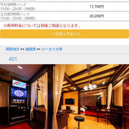
平日5時間パック
17,700円
15:00～20:00（5時間）
土日祝5時間パック
20,200円
15:00～20:00（5時間）
※商用料金については別途ご相談となります。
この部屋を予約する
関西地方
>>
滋賀県
>>
ロータス大津
401