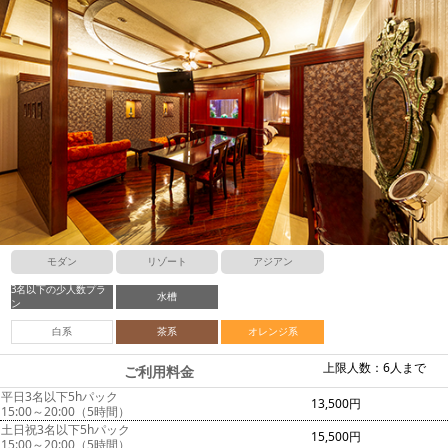
モダン
リゾート
アジアン
3名以下の少人数プラ
水槽
ン
白系
茶系
オレンジ系
上限人数：6人まで
ご利用料金
平日3名以下5hパック
13,500円
15:00～20:00（5時間）
土日祝3名以下5hパック
15,500円
15:00～20:00（5時間）