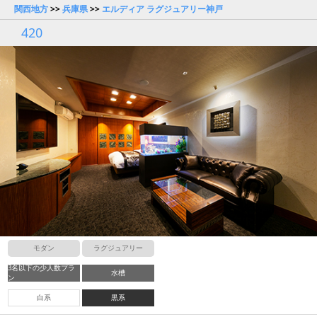
関西地方
>>
兵庫県
>>
エルディア ラグジュアリー神戸
420
モダン
ラグジュアリー
3名以下の少人数プラ
水槽
ン
白系
黒系