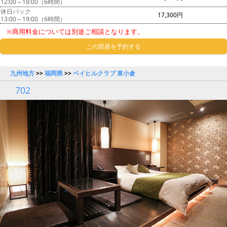
12:00～18:00（6時間）
休日パック
17,300円
13:00～19:00（6時間）
※商用料金については別途ご相談となります。
この部屋を予約する
九州地方
>>
福岡県
>>
ベイヒルクラブ 東小倉
702