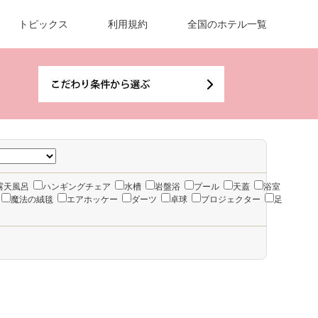
トピックス
利用規約
全国のホテル一覧
露天風呂
ハンギングチェア
水槽
岩盤浴
プール
天蓋
浴室
魔法の絨毯
エアホッケー
ダーツ
卓球
プロジェクター
足