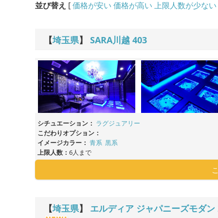
並び替え
[
価格が安い
価格が高い
上限人数が少ない
【
埼玉県
】
SARA川越
403
シチュエーション：
ラグジュアリー
こだわりオプション：
イメージカラー：
青系
黒系
上限人数：
6人まで
【
埼玉県
】
エルディア ジャパニーズモダン