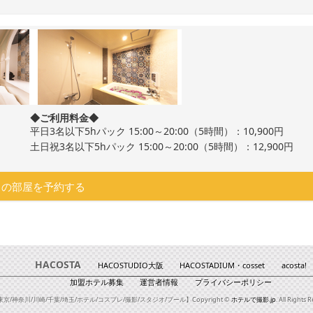
◆ご利用料金◆
平日3名以下5hパック 15:00～20:00（5時間）：10,900円
土日祝3名以下5hパック 15:00～20:00（5時間）：12,900円
この部屋を予約する
HACOSTA
HACOSTUDIO大阪
HACOSTADIUM・cosset
acosta!
加盟ホテル募集
運営者情報
プライバシーポリシー
東京/神奈川/川崎/千葉/埼玉/ホテル/コスプレ/撮影/スタジオ/プール】Copyright
©
ホテルで撮影.jp
. All Rights 