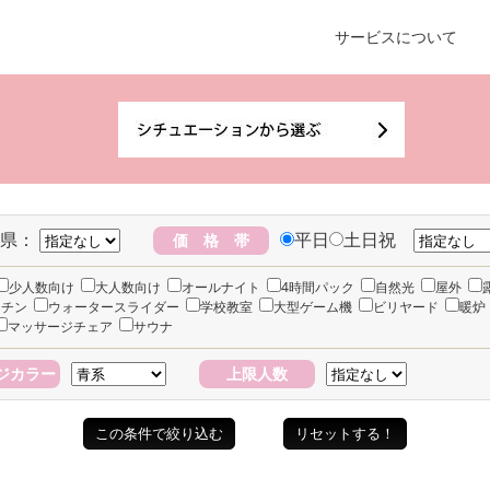
サービスについて
県：
平日
土日祝
価 格 帯
少人数向け
大人数向け
オールナイト
4時間パック
自然光
屋外
ッチン
ウォータースライダー
学校教室
大型ゲーム機
ビリヤード
暖炉
マッサージチェア
サウナ
ジカラー
上限人数