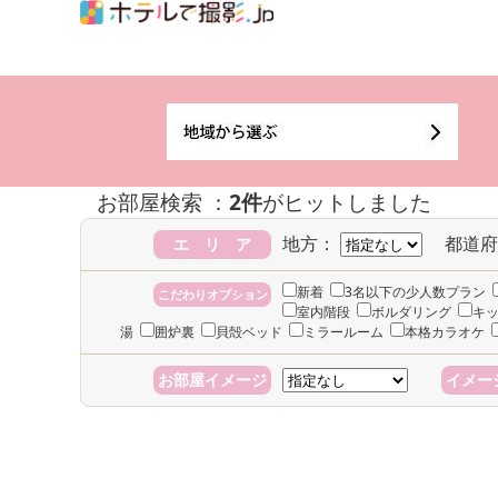
お部屋検索 ：
2件
がヒットしました
地方：
都道府
エ リ ア
新着
3名以下の少人数プラン
こだわりオプション
室内階段
ボルダリング
キ
湯
囲炉裏
貝殻ベッド
ミラールーム
本格カラオケ
お部屋イメージ
イメー