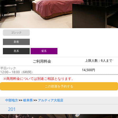
ゴシック
新着
黒系
紫系
上限人数：6人まで
ご利用料金
平日パック
14,500円
12:00～18:00（6時間）
※商用料金については別途ご相談となります。
この部屋を予約する
中部地方
>>
岐阜県
>>
アルティア大垣店
201