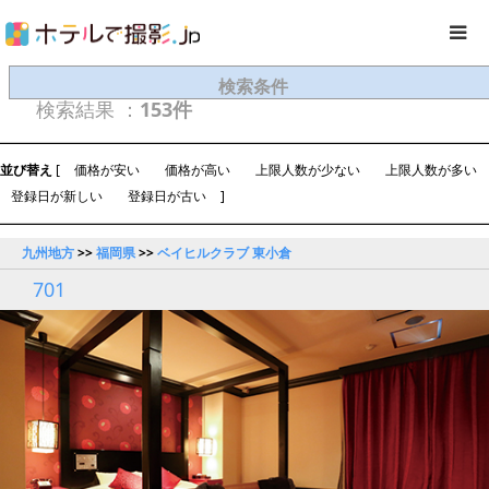
検索条件
検索結果 ：
153件
並び替え
[
価格が安い
価格が高い
上限人数が少ない
上限人数が多い
登録日が新しい
登録日が古い
]
九州地方
>>
福岡県
>>
ベイヒルクラブ 東小倉
701