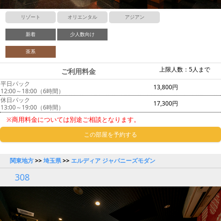
リゾート
オリエンタル
アジアン
新着
少人数向け
茶系
上限人数：5人まで
ご利用料金
平日パック
13,800円
12:00～18:00（6時間）
休日パック
17,300円
13:00～19:00（6時間）
※商用料金については別途ご相談となります。
この部屋を予約する
関東地方
>>
埼玉県
>>
エルディア ジャパニーズモダン
308