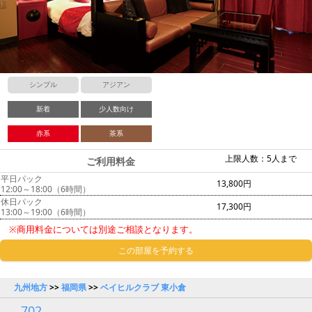
シンプル
アジアン
新着
少人数向け
赤系
茶系
上限人数：5人まで
ご利用料金
平日パック
13,800円
12:00～18:00（6時間）
休日パック
17,300円
13:00～19:00（6時間）
※商用料金については別途ご相談となります。
この部屋を予約する
九州地方
>>
福岡県
>>
ベイヒルクラブ 東小倉
702