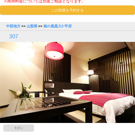
※商用料金については別途ご相談となります。
この部屋を予約する
中部地方
>>
山梨県
>>
南の風風力3 甲府
307
モダン