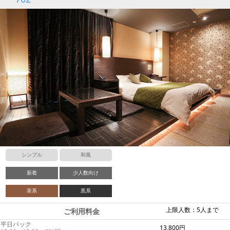
シンプル
和風
新着
少人数向け
茶系
黒系
上限人数：5人まで
ご利用料金
平日パック
13,800円