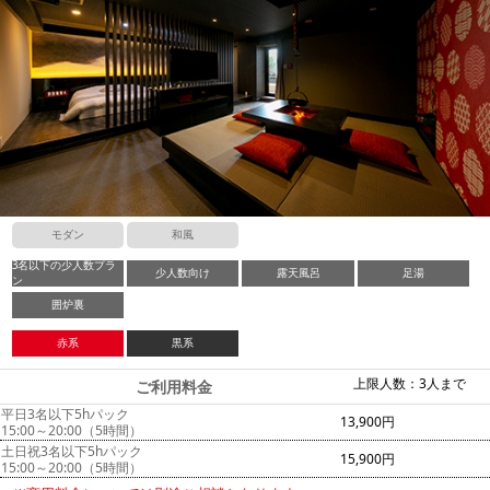
モダン
和風
3名以下の少人数プラ
少人数向け
露天風呂
足湯
ン
囲炉裏
赤系
黒系
上限人数：3人まで
ご利用料金
平日3名以下5hパック
13,900円
15:00～20:00（5時間）
土日祝3名以下5hパック
15,900円
15:00～20:00（5時間）