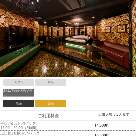
モダン
和風
3名以下の少人数プラ
ン
黒系
金系
上限人数：5人まで
ご利用料金
平日3名以下5hパック
14,500円
15:00～20:00（5時間）
土日祝3名以下5hパック
16,500円