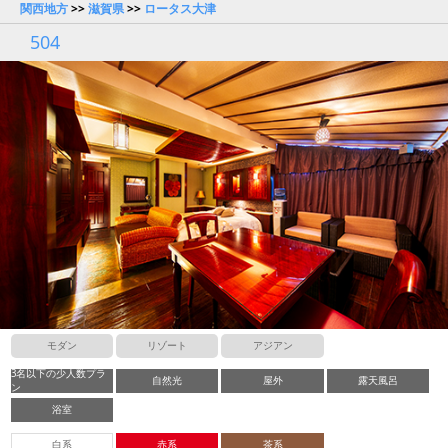
関西地方
>>
滋賀県
>>
ロータス大津
504
モダン
リゾート
アジアン
3名以下の少人数プラ
自然光
屋外
露天風呂
ン
浴室
白系
赤系
茶系