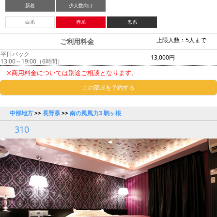
新着
少人数向け
白系
赤系
黒系
上限人数：5人まで
ご利用料金
平日パック
13,000円
13:00～19:00（6時間）
※商用料金については別途ご相談となります。
この部屋を予約する
中部地方
>>
長野県
>>
南の風風力3 駒ヶ根
310