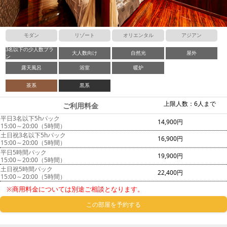
モダン
リゾート
オリエンタル
アジアン
3名以下の少人数プラ
大人数向け
自然光
屋外
ン
露天風呂
浴室
暖炉
茶系
黒系
上限人数：6人まで
ご利用料金
平日3名以下5hパック
14,900円
15:00～20:00（5時間）
土日祝3名以下5hパック
16,900円
15:00～20:00（5時間）
平日5時間パック
19,900円
15:00～20:00（5時間）
土日祝5時間パック
22,400円
15:00～20:00（5時間）
※商用料金については別途ご相談となります。
この部屋を予約する