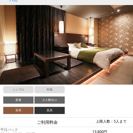
シンプル
和風
新着
少人数向け
茶系
黒系
上限人数：5人まで
ご利用料金
平日パック
13,800円