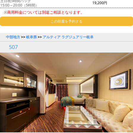
土日祝5時間パック
19,200円
15:00～20:00（5時間）
※商用料金については別途ご相談となります。
この部屋を予約する
中部地方
>>
岐阜県
>>
アルティア ラグジュアリー岐阜
507