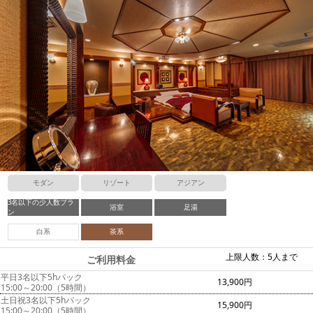
モダン
リゾート
アジアン
3名以下の少人数プラ
浴室
足湯
ン
白系
茶系
上限人数：5人まで
ご利用料金
平日3名以下5hパック
13,900円
15:00～20:00（5時間）
土日祝3名以下5hパック
15,900円
15:00～20:00（5時間）