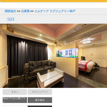
関西地方
>>
兵庫県
>>
エルディア ラグジュアリー神戸
503
モダン
ラグジュアリー
3名以下の少人数プラ
露天風呂
ン