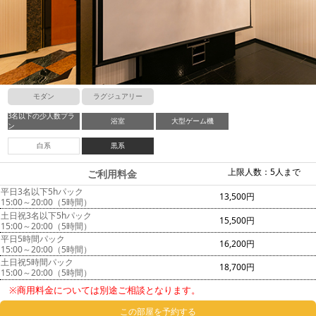
モダン
ラグジュアリー
3名以下の少人数プラ
浴室
大型ゲーム機
ン
白系
黒系
上限人数：5人まで
ご利用料金
平日3名以下5hパック
13,500円
15:00～20:00（5時間）
土日祝3名以下5hパック
15,500円
15:00～20:00（5時間）
平日5時間パック
16,200円
15:00～20:00（5時間）
土日祝5時間パック
18,700円
15:00～20:00（5時間）
※商用料金については別途ご相談となります。
この部屋を予約する