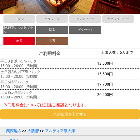
モダン
クラシック
アンティーク
ラグジュアリー
3名以下の少人数プラ
浴室
ビリヤード
ン
赤系
茶系
上限人数：6人まで
ご利用料金
平日3名以下5hパック
13,500円
15:00～20:00（5時間）
土日祝3名以下5hパック
15,500円
15:00～20:00（5時間）
平日5時間パック
17,700円
15:00～20:00（5時間）
土日祝5時間パック
20,200円
15:00～20:00（5時間）
※商用料金については別途ご相談となります。
この部屋を予約する
関西地方
>>
大阪府
>>
アルティア泉大津