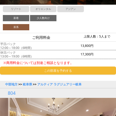
リゾート
オリエンタル
アジアン
新着
少人数向け
茶系
上限人数：5人まで
ご利用料金
平日パック
13,800円
12:00～18:00（6時間）
休日パック
17,300円
13:00～19:00（6時間）
※商用料金については別途ご相談となります。
この部屋を予約する
中部地方
>>
岐阜県
>>
アルティア ラグジュアリー岐阜
804