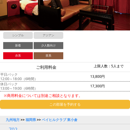
シンプル
アジアン
新着
少人数向け
赤系
茶系
上限人数：5人まで
ご利用料金
平日パック
13,800円
12:00～18:00（6時間）
休日パック
17,300円
13:00～19:00（6時間）
※商用料金については別途ご相談となります。
この部屋を予約する
九州地方
>>
福岡県
>>
ベイヒルクラブ 東小倉
702