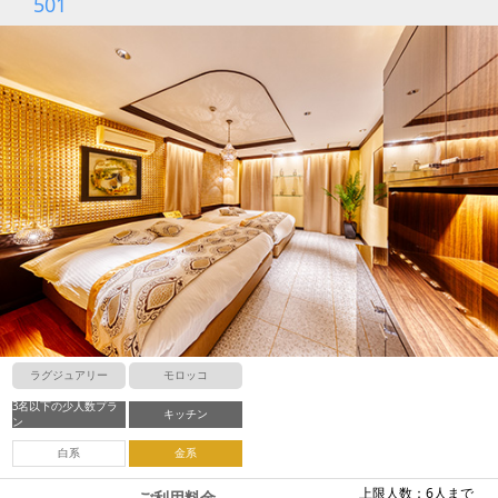
501
ラグジュアリー
モロッコ
3名以下の少人数プラ
キッチン
ン
白系
金系
上限人数：6人まで
ご利用料金