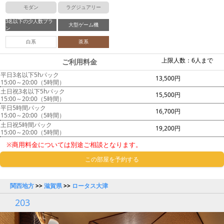
モダン
ラグジュアリー
3名以下の少人数プラ
大型ゲーム機
ン
白系
茶系
上限人数：6人まで
ご利用料金
平日3名以下5hパック
13,500円
15:00～20:00（5時間）
土日祝3名以下5hパック
15,500円
15:00～20:00（5時間）
平日5時間パック
16,700円
15:00～20:00（5時間）
土日祝5時間パック
19,200円
15:00～20:00（5時間）
※商用料金については別途ご相談となります。
この部屋を予約する
関西地方
>>
滋賀県
>>
ロータス大津
203