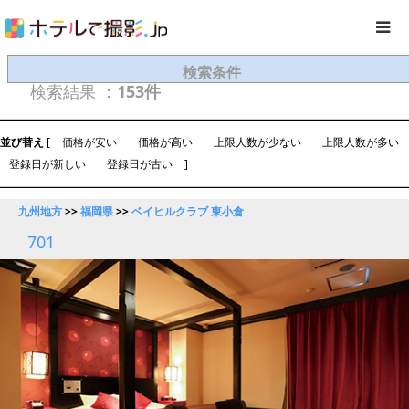
検索条件
検索結果 ：
153件
並び替え
[
価格が安い
価格が高い
上限人数が少ない
上限人数が多い
登録日が新しい
登録日が古い
]
九州地方
>>
福岡県
>>
ベイヒルクラブ 東小倉
701