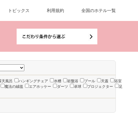
トピックス
利用規約
全国のホテル一覧
露天風呂
ハンギングチェア
水槽
岩盤浴
プール
天蓋
浴室
魔法の絨毯
エアホッケー
ダーツ
卓球
プロジェクター
足