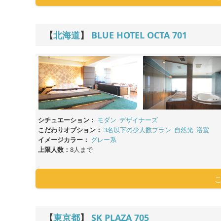
【
北海道
】
BLUE HOTEL OCTA
701
シチュエーション：
モダン
デザイナーズ
こだわりオプション：
3名以下の少人数プラン
自然光
浴室
イメージカラー：
グレー系
上限人数：
8人まで
【
東京都
】
SK PLAZA
705