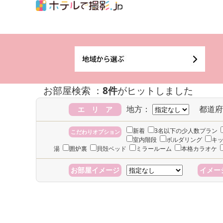
お部屋検索 ：
8件
がヒットしました
地方：
都道府
エ リ ア
新着
3名以下の少人数プラン
こだわりオプション
室内階段
ボルダリング
キ
湯
囲炉裏
貝殻ベッド
ミラールーム
本格カラオケ
お部屋イメージ
イメー