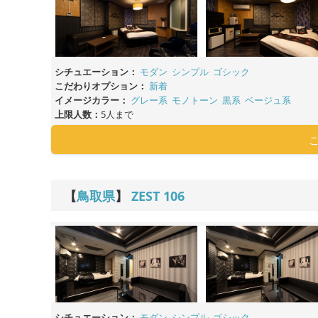
シチュエーション：
モダン
シンプル
ゴシック
こだわりオプション：
新着
イメージカラー：
グレー系
モノトーン
黒系
ベージュ系
上限人数：
5人まで
【
鳥取県
】
ZEST
106
シチュエーション：
モダン
シンプル
ゴシック