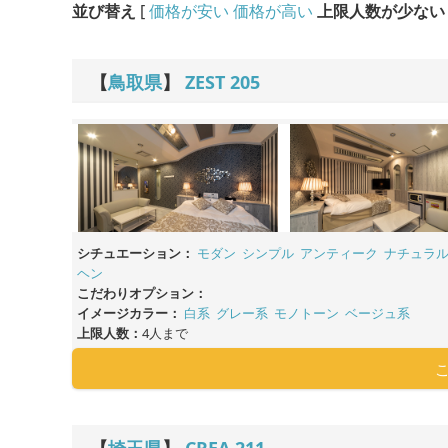
並び替え
[
価格が安い
価格が高い
上限人数が少ない
【
鳥取県
】
ZEST
205
シチュエーション：
モダン
シンプル
アンティーク
ナチュラ
ヘン
こだわりオプション：
イメージカラー：
白系
グレー系
モノトーン
ベージュ系
上限人数：
4人まで
【
埼玉県
】
CREA
211