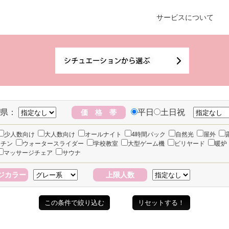
サービスについて
県：
平日
土日祝
価 格 帯
少人数向け
大人数向け
オールナイト
4時間パック
自然光
屋外
ッチン
ウォータースライダー
学校教室
大型ゲーム機
ビリヤード
暖炉
マッサージチェア
サウナ
ジカラー
上限人数