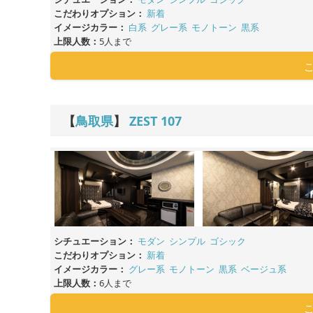
こだわりオプション：
新着
イメージカラー：
白系
グレー系
モノトーン
黒系
上限人数：
5人まで
【
鳥取県
】
ZEST
107
シチュエーション：
モダン
シンプル
ゴシック
こだわりオプション：
新着
イメージカラー：
グレー系
モノトーン
黒系
ベージュ系
上限人数：
6人まで