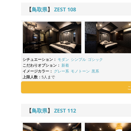
【
鳥取県
】
ZEST
108
シチュエーション：
モダン
シンプル
ゴシック
こだわりオプション：
新着
イメージカラー：
グレー系
モノトーン
黒系
上限人数：
5人まで
【
鳥取県
】
ZEST
112