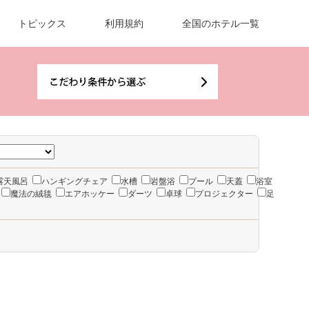
トピックス
利用規約
全国のホテル一覧
露天風呂
ハンギングチェア
水槽
岩盤浴
プール
天蓋
浴室
魔法の絨毯
エアホッケー
ダーツ
卓球
プロジェクター
足