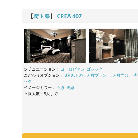
【
埼玉県
】
CREA
407
シチュエーション：
ヨーロピアン
ゴシック
こだわりオプション：
3名以下の少人数プラン
少人数向け
4時
ック
イメージカラー：
白系
黒系
上限人数：
5人まで