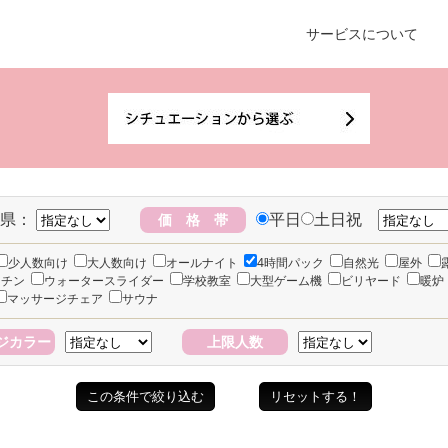
サービスについて
県：
平日
土日祝
価 格 帯
少人数向け
大人数向け
オールナイト
4時間パック
自然光
屋外
ッチン
ウォータースライダー
学校教室
大型ゲーム機
ビリヤード
暖炉
マッサージチェア
サウナ
ジカラー
上限人数