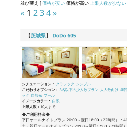
並び替え
[
価格が安い
価格が高い
上限人数が少ない
«
1
2
3
4
»
【
茨城県
】
DoDo
605
シチュエーション：
クラシック
シンプル
こだわりオプション：
3名以下の少人数プラン
大人数向け
4時
ック
自然光
プール
イメージカラー：
白系
上限人数：
10人まで
◆ご利用料金◆
平日オールナイトプラン 20:00～翌日18:00（22時間）：41
土・祝日オールナイトプラン 20:00～翌日17:00（21時間）：