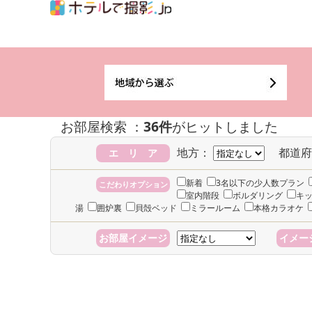
お部屋検索 ：
36件
がヒットしました
地方：
都道府
エ リ ア
新着
3名以下の少人数プラン
こだわりオプション
室内階段
ボルダリング
キ
湯
囲炉裏
貝殻ベッド
ミラールーム
本格カラオケ
お部屋イメージ
イメー