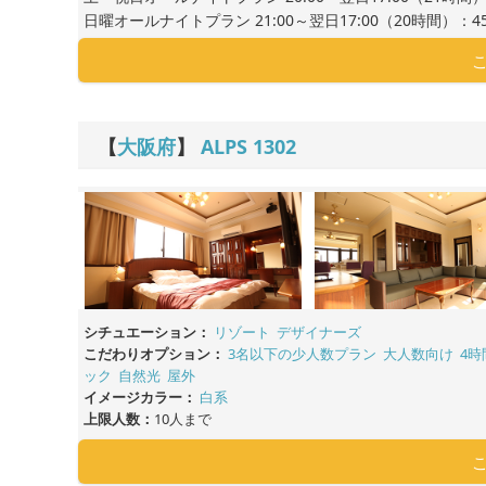
日曜オールナイトプラン 21:00～翌日17:00（20時間）：45
【
大阪府
】
ALPS
1302
シチュエーション：
リゾート
デザイナーズ
こだわりオプション：
3名以下の少人数プラン
大人数向け
4時
ック
自然光
屋外
イメージカラー：
白系
上限人数：
10人まで