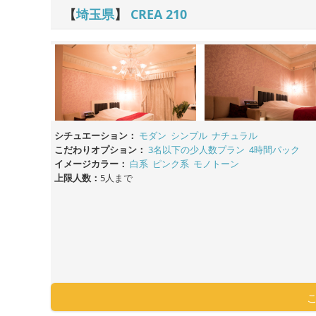
【
埼玉県
】
CREA
210
シチュエーション：
モダン
シンプル
ナチュラル
こだわりオプション：
3名以下の少人数プラン
4時間パック
イメージカラー：
白系
ピンク系
モノトーン
上限人数：
5人まで