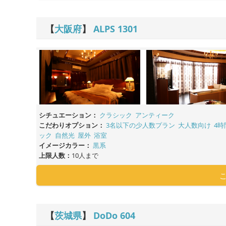
【
大阪府
】
ALPS
1301
シチュエーション：
クラシック
アンティーク
こだわりオプション：
3名以下の少人数プラン
大人数向け
4時
ック
自然光
屋外
浴室
イメージカラー：
黒系
上限人数：
10人まで
【
茨城県
】
DoDo
604