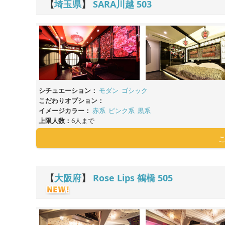
【
埼玉県
】
SARA川越
503
シチュエーション：
モダン
ゴシック
こだわりオプション：
イメージカラー：
赤系
ピンク系
黒系
上限人数：
6人まで
【
大阪府
】
Rose Lips 鶴橋
505