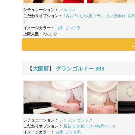
シチュエーション：
メルヘン
こだわりオプション：
3名以下の少人数プラン
少人数向け
貝
ド
イメージカラー：
白系
ピンク系
上限人数：
2人まで
【
大阪府
】
グランゴルドー
303
シチュエーション：
シンプル
ゴシック
こだわりオプション：
新着
少人数向け
4時間パック
イメージカラー：
白系
ピンク系