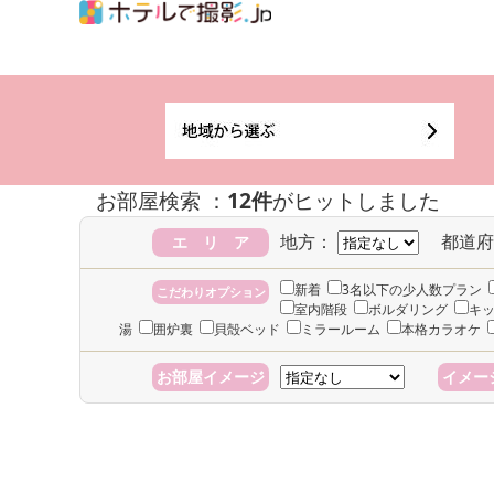
お部屋検索 ：
12件
がヒットしました
地方：
都道府
エ リ ア
新着
3名以下の少人数プラン
こだわりオプション
室内階段
ボルダリング
キ
湯
囲炉裏
貝殻ベッド
ミラールーム
本格カラオケ
お部屋イメージ
イメー