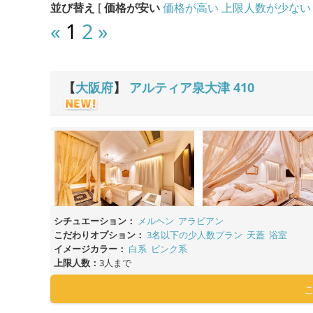
並び替え
[
価格が安い
価格が高い
上限人数が少ない
«
1
2
»
【
大阪府
】
アルティア泉大津
410
シチュエーション：
メルヘン
アラビアン
こだわりオプション：
3名以下の少人数プラン
天蓋
浴室
イメージカラー：
白系
ピンク系
上限人数：
3人まで